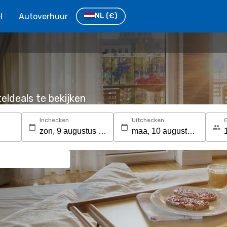
l
Autoverhuur
NL
(€)
eldeals te bekijken
Inchecken
Uitchecken