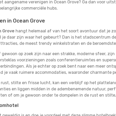
het aangename verenigen in Ocean Grove? Ga dan voor uitst
belangrijke commerciële hubs.
ten in Ocean Grove
an Grove
hangt helemaal af van het soort avontuur dat je zo
 je daar zijn waar het gebeurt? Dan is het stadscentrum de '
attracties, de meest trendy winkelstraten en de beroemdst
gewoon op zoek zijn naar een strakke, moderne sfeer, zijn
rsteklas voorzieningen zoals conferentieruimtes en supersn
erbindingen. Als je echter op zoek bent naar een meer ontsp
ind je vaak ruimere accommodaties, waaronder charmante p
rust, stilte en frisse lucht, kan een verblijf op het plattel
akanties en liggen midden in de adembenemende natuur, per
ten of om je gewoon onder te dompelen in de rust en stilte,
oomhotel
it geweldig is en doe je voordeel met deze slimme hotelboeki