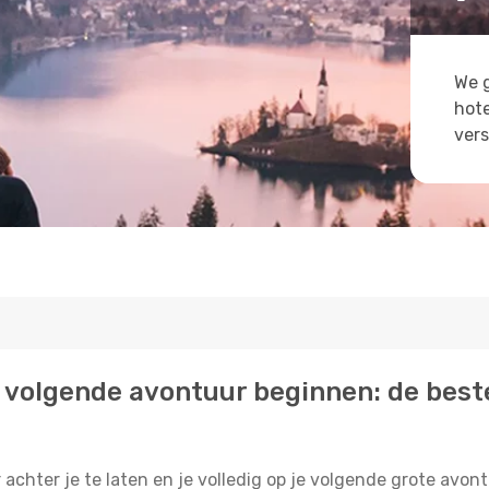
We g
hote
vers
 je volgende avontuur beginnen: de bes
r achter je te laten en je volledig op je volgende grote avon