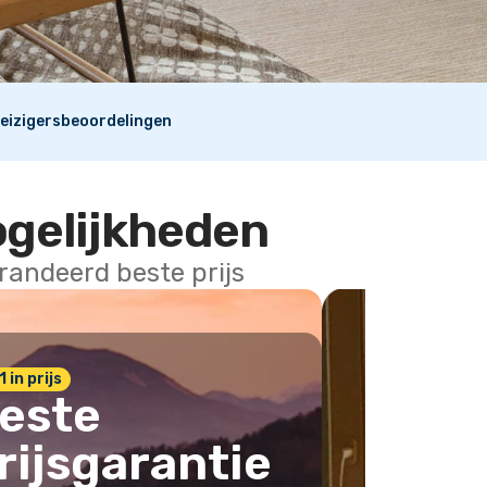
eizigersbeoordelingen
ogelijkheden
arandeerd beste prijs
1 in prijs
este
rijsgarantie