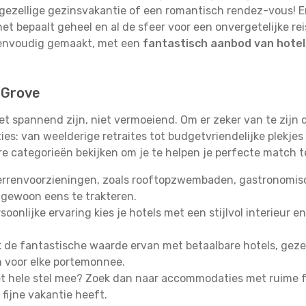
ezellige gezinsvakantie of een romantisch rendez-vous! En 
het bepaalt geheel en al de sfeer voor een onvergetelijke r
eenvoudig gemaakt, met een
fantastisch aanbod van hotel
n Grove
et spannend zijn, niet vermoeiend. Om er zeker van te zijn
s: van weelderige retraites tot budgetvriendelijke plekjes
re categorieën bekijken om je te helpen je perfecte match t
errenvoorzieningen, zoals rooftopzwembaden, gastronomisch
 gewoon eens te trakteren.
oonlijke ervaring kies je hotels met een stijlvol interieur en
de fantastische waarde ervan met betaalbare hotels, gezell
n voor elke portemonnee.
 hele stel mee? Zoek dan naar accommodaties met ruime fa
fijne vakantie heeft.