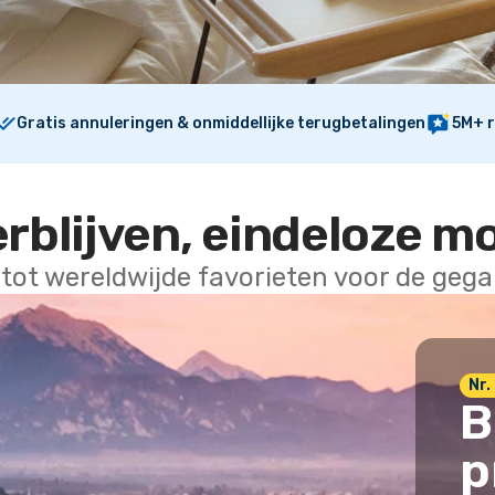
Gratis annuleringen & onmiddellijke terugbetalingen
5M+ r
erblijven, eindeloze m
 tot wereldwijde favorieten voor de geg
Nr. 
B
p