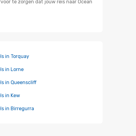
ervoor te zorgen dat jouw reis naar Ocean
ls in Torquay
ls in Lorne
ls in Queenscliff
ls in Kew
ls in Birregurra