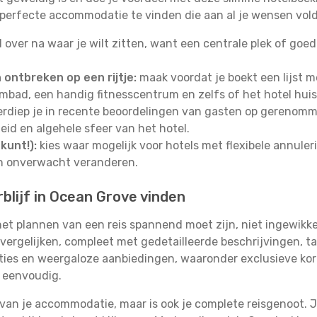
 perfecte accommodatie te vinden die aan al je wensen vold
 over na waar je wilt zitten, want een centrale plek of go
ontbreken op een rijtje:
maak voordat je boekt een lijst me
bad, een handig fitnesscentrum en zelfs of het hotel huisdi
rdiep je in recente beoordelingen van gasten op gerenomm
heid en algehele sfeer van het hotel.
kunt!):
kies waar mogelijk voor hotels met flexibele annule
en onverwacht veranderen.
lijf in Ocean Grove vinden
et plannen van een reis spannend moet zijn, niet ingewikke
vergelijken, compleet met gedetailleerde beschrijvingen, ta
pties en weergaloze aanbiedingen, waaronder exclusieve ko
o eenvoudig.
 van je accommodatie, maar is ook je complete reisgenoot. Je