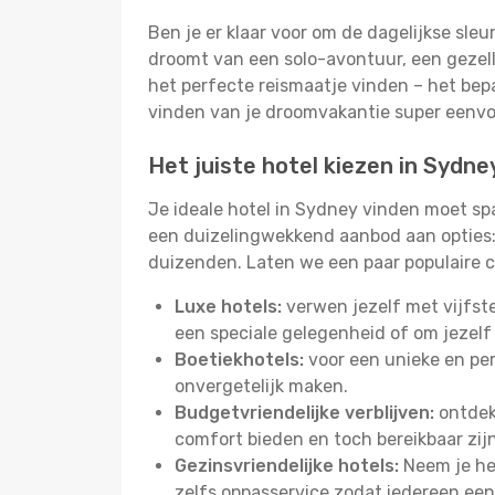
Ben je er klaar voor om de dagelijkse sleu
droomt van een solo-avontuur, een gezelli
het perfecte reismaatje vinden – het bepa
vinden van je droomvakantie super eenv
Het juiste hotel kiezen in Sydne
Je ideale hotel in Sydney vinden moet sp
een duizelingwekkend aanbod aan opties: 
duizenden. Laten we een paar populaire c
Luxe hotels:
verwen jezelf met vijfst
een speciale gelegenheid of om jezelf
Boetiekhotels:
voor een unieke en pers
onvergetelijk maken.
Budgetvriendelijke verblijven:
ontdek 
comfort bieden en toch bereikbaar zij
Gezinsvriendelijke hotels:
Neem je het
zelfs oppasservice zodat iedereen een 