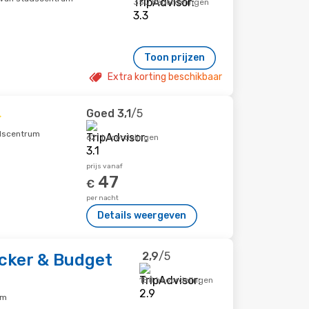
350 beoordelingen
Toon prijzen
Extra korting beschikbaar
Goed
3,1
/5
adscentrum
621 beoordelingen
prijs vanaf
47
€
per nacht
Details weergeven
2,9
/5
cker & Budget
188 beoordelingen
um