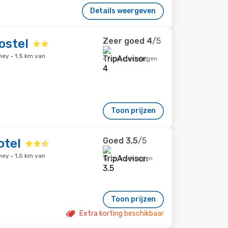
Details weergeven
Zeer goed
4
/5
ostel
ney · 1,5 km van
476 beoordelingen
Toon prijzen
Goed
3,5
/5
otel
ney · 1,5 km van
12 beoordelingen
Toon prijzen
Extra korting beschikbaar