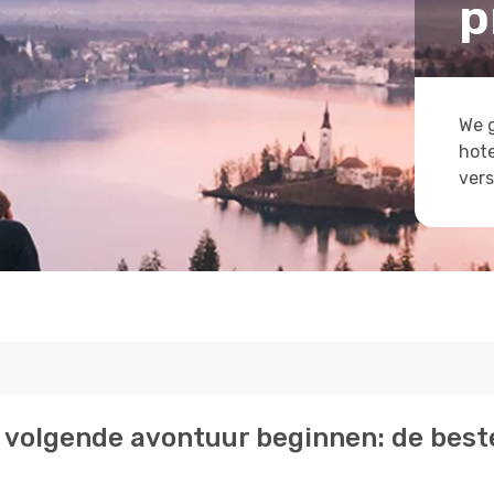
p
We g
hote
vers
 je volgende avontuur beginnen: de best