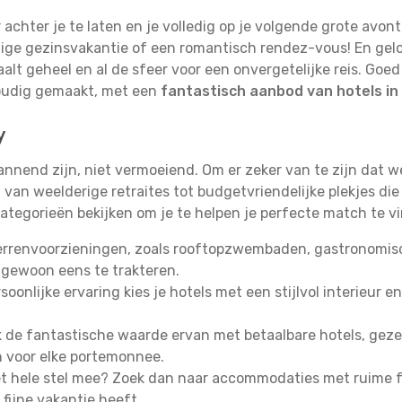
r achter je te laten en je volledig op je volgende grote avon
ge gezinsvakantie of een romantisch rendez-vous! En geloof
alt geheel en al de sfeer voor een onvergetelijke reis. Go
oudig gemaakt, met een
fantastisch aanbod van hotels i
y
annend zijn, niet vermoeiend. Om er zeker van te zijn dat 
van weelderige retraites tot budgetvriendelijke plekjes die
ategorieën bekijken om je te helpen je perfecte match te v
errenvoorzieningen, zoals rooftopzwembaden, gastronomisch
 gewoon eens te trakteren.
oonlijke ervaring kies je hotels met een stijlvol interieur en
de fantastische waarde ervan met betaalbare hotels, gezell
n voor elke portemonnee.
 hele stel mee? Zoek dan naar accommodaties met ruime fa
fijne vakantie heeft.