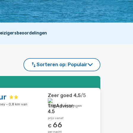
eizigersbeoordelingen
Sorteren op:
Populair
Zeer goed
4,5
/5
ur
ney · 0,8 km van
1.315 beoordelingen
prijs vanaf
66
€
per nacht