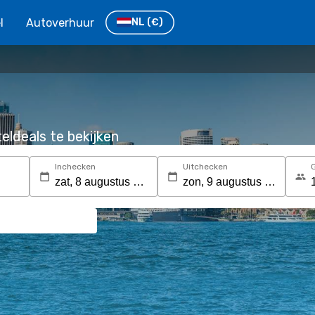
l
Autoverhuur
NL
(€)
eldeals te bekijken
Inchecken
Uitchecken