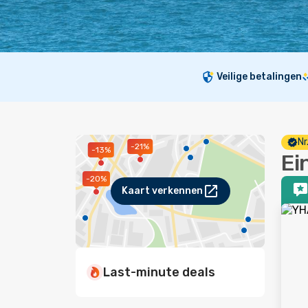
Veilige betalingen
Nr
-21%
-13%
Ei
-20%
Kaart verkennen
Last-minute deals