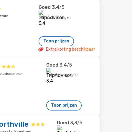
Goed
3,4
/5
ntrum
382 beoordelingen
Toon prijzen
Extra korting beschikbaar
Goed
3,4
/5
n stadscentrum
385 beoordelingen
Toon prijzen
Goed
3,3
/5
rthville
 van stadscentrum