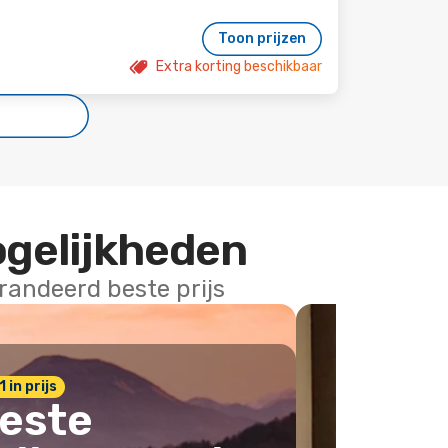
Toon prijzen
Extra korting beschikbaar
ogelijkheden
arandeerd beste prijs
1 in prijs
este