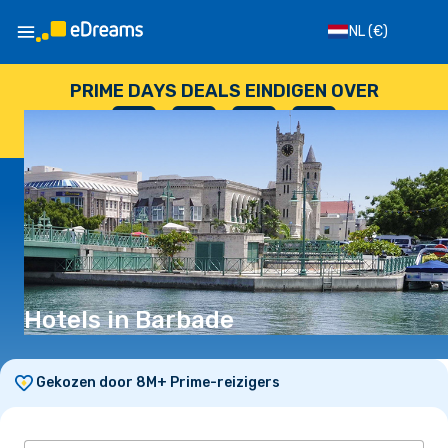
NL
(€)
PRIME DAYS DEALS EINDIGEN OVER
--
:
--
:
--
:
--
DAGEN
UUR
MINUTEN
SECONDEN
Hotels in Barbade
Gekozen door 8M+ Prime-reizigers