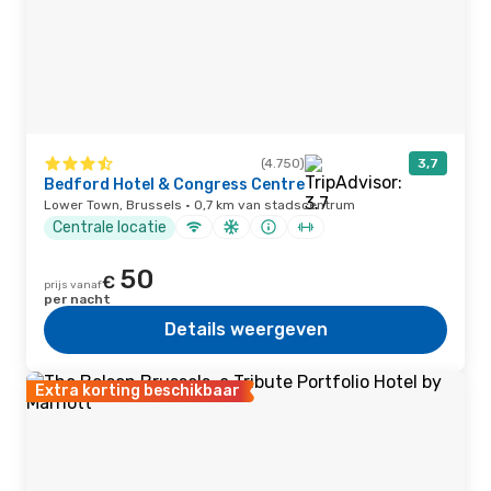
(4.750)
3,7
Bedford Hotel & Congress Centre
Lower Town, Brussels · 0,7 km van stadscentrum
Centrale locatie
50
€
prijs vanaf
per nacht
Details weergeven
Extra korting beschikbaar