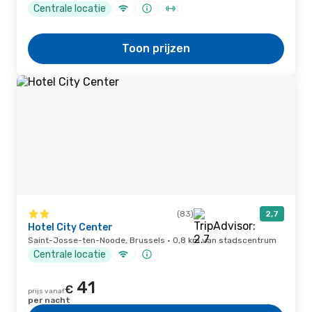
Centrale locatie
Toon prijzen
(83)
2,7
Hotel City Center
Saint-Josse-ten-Noode, Brussels · 0,8 km van stadscentrum
Centrale locatie
41
€
prijs vanaf
per nacht