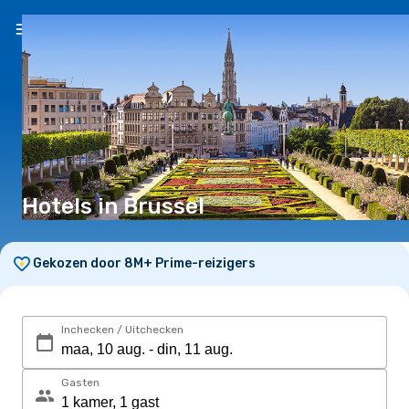
NL
(€)
Hotels in Brussel
Gekozen door 8M+ Prime-reizigers
Inchecken / Uitchecken
Gasten