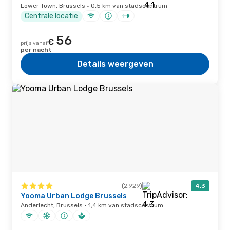
Lower Town, Brussels · 0,5 km van stadscentrum
Centrale locatie
56
€
prijs vanaf
per nacht
Details weergeven
(2.929)
4,3
Yooma Urban Lodge Brussels
Anderlecht, Brussels · 1,4 km van stadscentrum