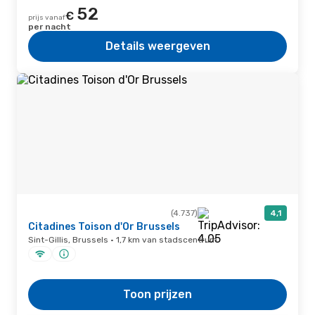
52
€
prijs vanaf
per nacht
Details weergeven
(4.737)
4,1
Citadines Toison d'Or Brussels
Sint-Gillis, Brussels · 1,7 km van stadscentrum
Toon prijzen