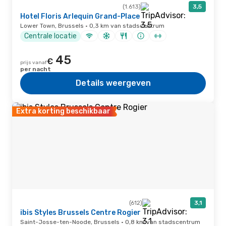
(1.613)
3,5
Hotel Floris Arlequin Grand-Place
Lower Town, Brussels · 0,3 km van stadscentrum
Centrale locatie
45
€
prijs vanaf
per nacht
Details weergeven
Extra korting beschikbaar
(612)
3,1
ibis Styles Brussels Centre Rogier
Saint-Josse-ten-Noode, Brussels · 0,8 km van stadscentrum