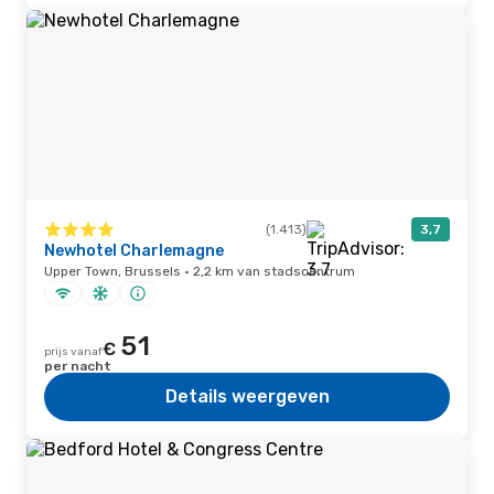
(1.413)
3,7
Newhotel Charlemagne
Upper Town, Brussels · 2,2 km van stadscentrum
51
€
prijs vanaf
per nacht
Details weergeven