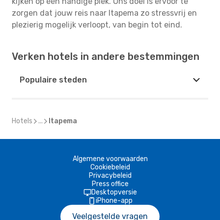
kijken op één handige plek. Ons doel is ervoor te
zorgen dat jouw reis naar Itapema zo stressvrij en
plezierig mogelijk verloopt, van begin tot eind.
Verken hotels in andere bestemmingen
Populaire steden
Hotels
...
Itapema
Algemene voorwaarden
Cookiebeleid
Privacybeleid
Press office
Desktopversie
iPhone-app
Veelgestelde vragen