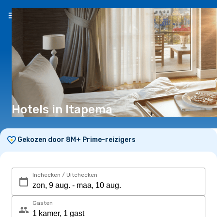
NL
(€)
Hotels in Itapema
Gekozen door 8M+ Prime-reizigers
Inchecken / Uitchecken
Gasten