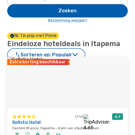
Zoeken
Bestemming wijzigen?
Nr. 1 in prijs met Prime
Eindeloze hoteldeals in Itapema
Sorteren op:
Populair
Extra korting beschikbaar
(774)
4,7
Sofistic Hotel
Castelo Branco, Itapema · 6 km van stadscentrum