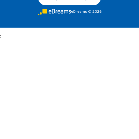
eDreams
©
2026
;