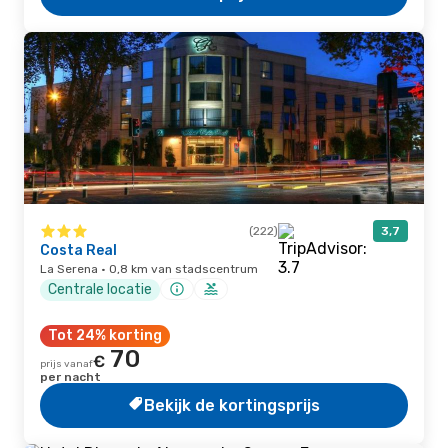
(222)
3,7
Costa Real
La Serena · 0,8 km van stadscentrum
Centrale locatie
Tot 24% korting
70
€
prijs vanaf
per nacht
Bekijk de kortingsprijs