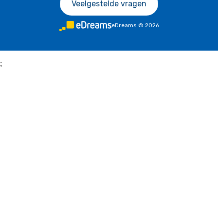
Veelgestelde vragen
eDreams
©
2026
;