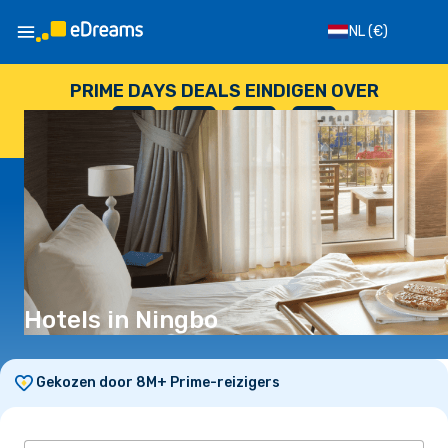
NL
(€)
PRIME DAYS DEALS EINDIGEN OVER
--
:
--
:
--
:
--
DAGEN
UUR
MINUTEN
SECONDEN
Hotels in Ningbo
Gekozen door 8M+ Prime-reizigers