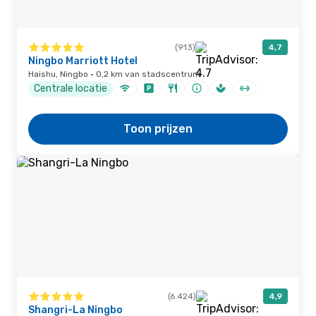
(913)
4,7
Ningbo Marriott Hotel
Haishu, Ningbo · 0,2 km van stadscentrum
Centrale locatie
Toon prijzen
(6.424)
4,9
Shangri-La Ningbo