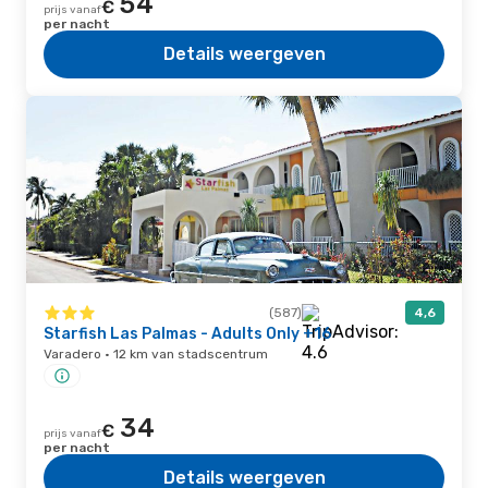
54
€
prijs vanaf
per nacht
Details weergeven
(587)
4,6
Starfish Las Palmas - Adults Only +16
Varadero · 12 km van stadscentrum
34
€
prijs vanaf
per nacht
Details weergeven