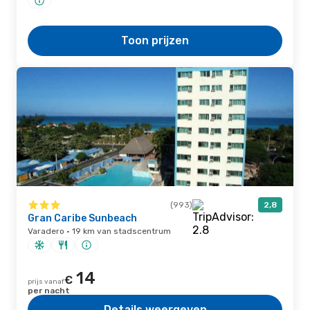
Toon prijzen
(993)
2,8
Gran Caribe Sunbeach
Varadero · 19 km van stadscentrum
14
€
prijs vanaf
per nacht
Details weergeven