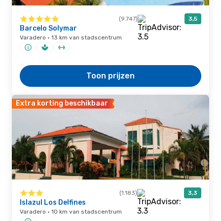
(9.747)
3,5
Barcelo Solymar
Varadero · 13 km van stadscentrum
Toon prijzen
Extra korting beschikbaar
(1.183)
3,3
Islazul Los Delfines
Varadero · 10 km van stadscentrum