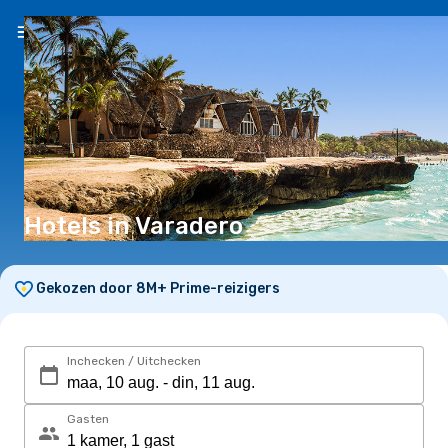
NL
(€)
Hotels in Varadero
Gekozen door 8M+ Prime-reizigers
Inchecken / Uitchecken
Gasten