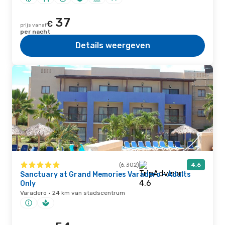
37
€
prijs vanaf
per nacht
Details weergeven
(6.302)
4,6
Sanctuary at Grand Memories Varadero - Adults
Only
Varadero · 24 km van stadscentrum