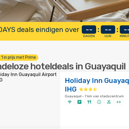
AYS deals eindigen over
--
:
--
:
-
DAGEN
UUR
MINU
. 1 in prijs met Prime
ndeloze hoteldeals in Guayaquil
Holiday Inn Guayaq
IHG
Guayaquil · 7 km van stadscentrum