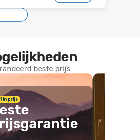
ogelijkheden
arandeerd beste prijs
1 in prijs
este
rijsgarantie