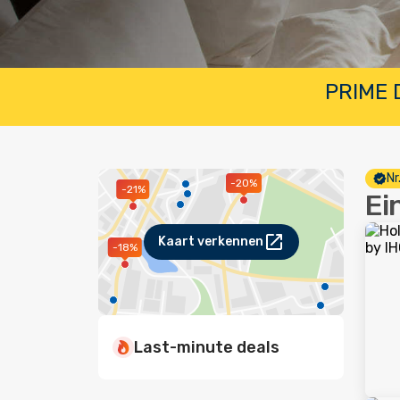
PRIME D
Nr
-20%
-21%
Ei
Kaart verkennen
-18%
Last-minute deals