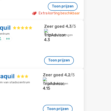
Toon prijzen
Extra korting beschikbaar
Zeer goed
4,3
/5
quil
centrum
1.739 beoordelingen
Toon prijzen
Zeer goed
4,2
/5
aquil
 km van stadscentrum
44 beoordelingen
Toon prijzen