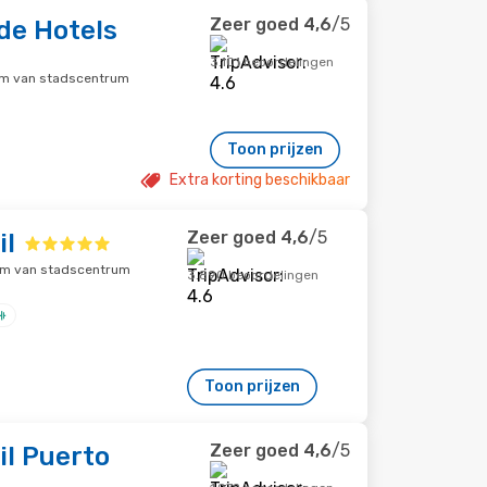
Zeer goed
4,6
/5
de Hotels
3.101 beoordelingen
 km van stadscentrum
Toon prijzen
Extra korting beschikbaar
Zeer goed
4,6
/5
il
 km van stadscentrum
3.890 beoordelingen
Toon prijzen
Zeer goed
4,6
/5
l Puerto