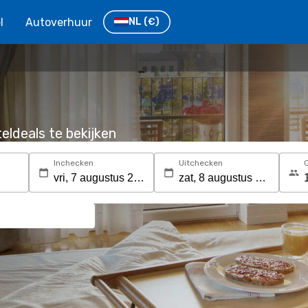
l
Autoverhuur
NL
(€)
eldeals te bekijken
Inchecken
Uitchecken