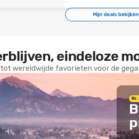
Mijn deals bekijken
erblijven, eindeloze m
 tot wereldwijde favorieten voor de geg
Nr. 
B
p