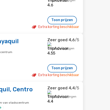
1.972 beoordelingen
Toon prijzen
Extra korting beschikbaar
Zeer goed
4,6
/5
ayaquil
858 beoordelingen
scentrum
Toon prijzen
Extra korting beschikbaar
Zeer goed
4,4
/5
uil, Centro
1.344 beoordelingen
km van stadscentrum