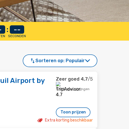
-
:
--
TEN
SECONDEN
Sorteren op:
Populair
Zeer goed
4,7
/5
uil Airport by
1.363 beoordelingen
Toon prijzen
Extra korting beschikbaar