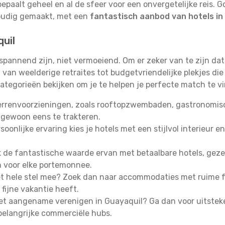
bepaalt geheel en al de sfeer voor een onvergetelijke reis.
oudig gemaakt, met een
fantastisch aanbod van hotels in
quil
 spannend zijn, niet vermoeiend. Om er zeker van te zijn d
van weelderige retraites tot budgetvriendelijke plekjes die
ategorieën bekijken om je te helpen je perfecte match te v
errenvoorzieningen, zoals rooftopzwembaden, gastronomisch
 gewoon eens te trakteren.
oonlijke ervaring kies je hotels met een stijlvol interieur en
de fantastische waarde ervan met betaalbare hotels, gezell
n voor elke portemonnee.
 hele stel mee? Zoek dan naar accommodaties met ruime fa
fijne vakantie heeft.
het aangename verenigen in Guayaquil? Ga dan voor uitstek
belangrijke commerciële hubs.