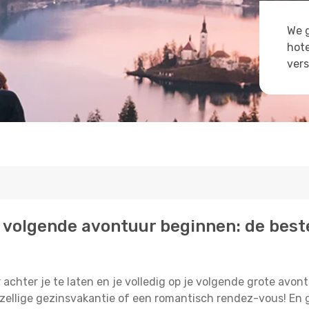
We g
hote
vers
 je volgende avontuur beginnen: de best
r achter je te laten en je volledig op je volgende grote avont
ellige gezinsvakantie of een romantisch rendez-vous! En gel