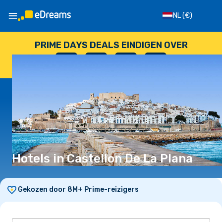
NL
(€)
PRIME DAYS DEALS EINDIGEN OVER
--
:
--
:
--
:
--
DAGEN
UUR
MINUTEN
SECONDEN
Hotels in Castellon De La Plana
Gekozen door 8M+ Prime-reizigers