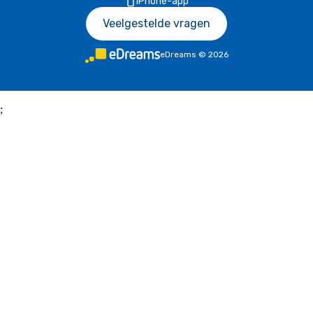
iPhone-app
Veelgestelde vragen
eDreams
©
2026
;