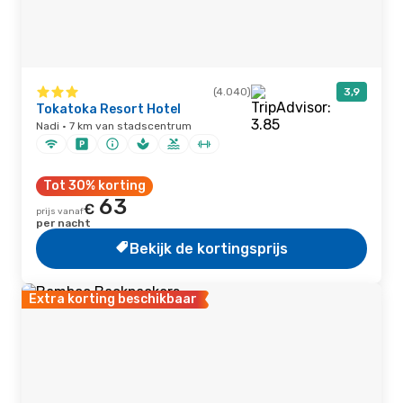
(4.040)
3,9
Tokatoka Resort Hotel
Nadi · 7 km van stadscentrum
Tot 30% korting
63
€
prijs vanaf
per nacht
Bekijk de kortingsprijs
Extra korting beschikbaar