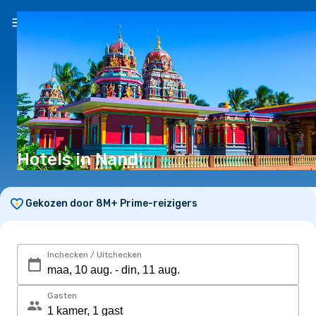
NL
(€)
Hotels in Nandi
Gekozen door 8M+ Prime-reizigers
Inchecken / Uitchecken
Gasten