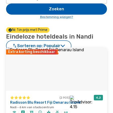
Zoeken
Bestemming wijzigen?
Nr. 1 in prijs met Prime
Eindeloze hoteldeals in Nandi
Sorteren op:
Populair
Extra korting beschikbaar
(2.905)
4,2
Radisson Blu Resort Fiji Denarau Island
Nadi · 6 km van stadscentrum