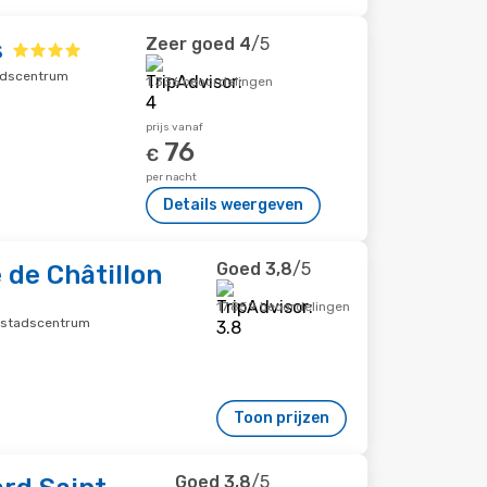
Zeer goed
4
/5
s
tadscentrum
1.336 beoordelingen
prijs vanaf
76
€
per nacht
Details weergeven
Goed
3,8
/5
 de Châtillon
17.859 beoordelingen
n stadscentrum
Toon prijzen
Goed
3,8
/5