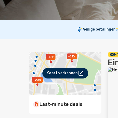
Veilige betalingen
Nr
-21%
-17%
Ei
Kaart verkennen
-20%
Last-minute deals