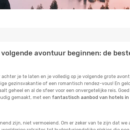
 je volgende avontuur beginnen: de best
 achter je te laten en je volledig op je volgende grote avontu
ge gezinsvakantie of een romantisch rendez-vous! En geloof
alt geheel en al de sfeer voor een onvergetelijke reis. Go
oudig gemaakt, met een
fantastisch aanbod van hotels in 
nnend zijn, niet vermoeiend. Om er zeker van te zijn dat w
weelderige retraites tot budgetvriendelijke plekjes die nog