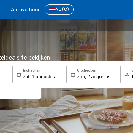
l
Autoverhuur
NL
(€)
eldeals te bekijken
Inchecken
Uitchecken