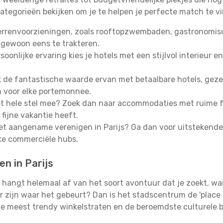
ategorieën bekijken om je te helpen je perfecte match te v
errenvoorzieningen, zoals rooftopzwembaden, gastronomisch
 gewoon eens te trakteren.
oonlijke ervaring kies je hotels met een stijlvol interieur en
de fantastische waarde ervan met betaalbare hotels, gezell
n voor elke portemonnee.
 hele stel mee? Zoek dan naar accommodaties met ruime fa
fijne vakantie heeft.
het aangename verenigen in Parijs? Ga dan voor uitstekende
jke commerciële hubs.
en in Parijs
hangt helemaal af van het soort avontuur dat je zoekt, wa
r zijn waar het gebeurt? Dan is het stadscentrum de 'place 
 de meest trendy winkelstraten en de beroemdste culturele