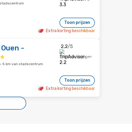
n stadscentrum
Toon prijzen
Extra korting beschikbaar
2,2
/5
 Ouen -
536 beoordelingen
s · 5 km van stadscentrum
Toon prijzen
Extra korting beschikbaar