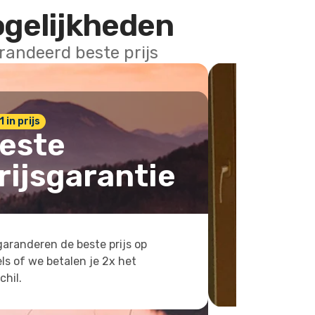
ogelijkheden
arandeerd beste prijs
1 in prijs
este
rijsgarantie
aranderen de beste prijs op
ls of we betalen je 2x het
chil.