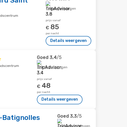
rd Saint
441 beoordelingen
stadscentrum
prijs vanaf
85
€
per nacht
Details weergeven
Goed
3,4
/5
stadscentrum
224 beoordelingen
prijs vanaf
48
€
per nacht
Details weergeven
Goed
3,3
/5
y-Batignolles
4.192 beoordelingen