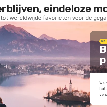
erblijven, eindeloze m
 tot wereldwijde favorieten voor de geg
Nr. 
B
p
We g
hote
vers