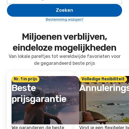
Zoeken
Bestemming wijzigen?
Miljoenen verblijven,
eindeloze mogelijkheden
Van lokale pareltjes tot wereldwijde favorieten voor
de gegarandeerd beste prijs
Nr. 1 in prijs
Volledige flexibiliteit
Beste
Annulering
prijsgarantie
We garanderen de beste
Vind je een flexibeler b