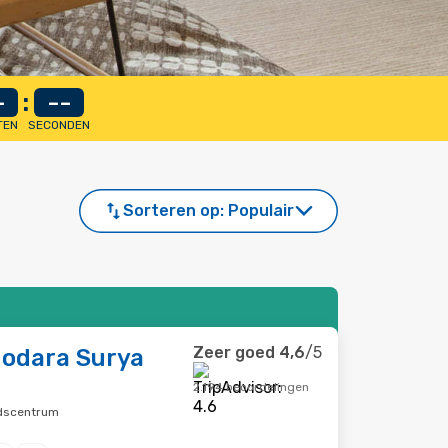
-
:
--
TEN
SECONDEN
Sorteren op:
Populair
Zeer goed
4,6
/5
odara Surya
2.194 beoordelingen
adscentrum