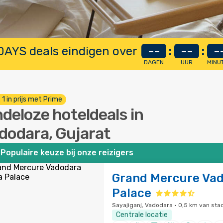
AYS deals eindigen over
--
:
--
:
-
DAGEN
UUR
MINU
. 1 in prijs met Prime
ndeloze hoteldeals in
dodara, Gujarat
Populaire keuze bij onze reizigers
Grand Mercure Vad
Palace
Sayajiganj, Vadodara · 0,5 km van st
Centrale locatie