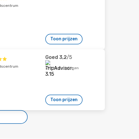
adscentrum
Toon prijzen
Goed
3,2
/5
adscentrum
296 beoordelingen
Toon prijzen