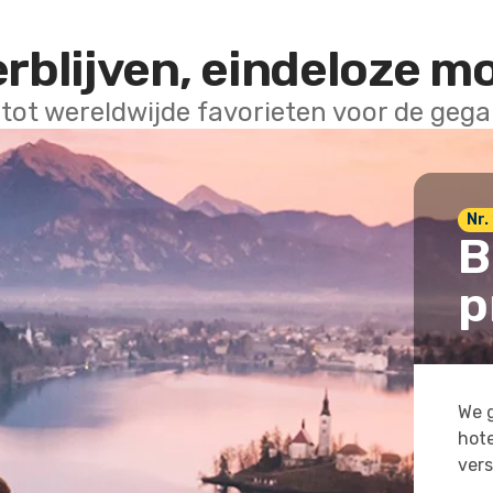
erblijven, eindeloze m
 tot wereldwijde favorieten voor de geg
Nr. 
B
p
We g
hote
vers