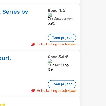
Goed
4
/5
 Series by
264 beoordelingen
Toon prijzen
Extra korting beschikbaar
Goed
3,6
/5
uri,
97 beoordelingen
Toon prijzen
Extra korting beschikbaar