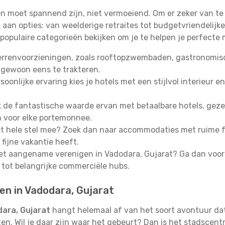
en moet spannend zijn, niet vermoeiend. Om er zeker van te
n opties: van weelderige retraites tot budgetvriendelijke 
populaire categorieën bekijken om je te helpen je perfecte 
errenvoorzieningen, zoals rooftopzwembaden, gastronomisch
 gewoon eens te trakteren.
oonlijke ervaring kies je hotels met een stijlvol interieur en
de fantastische waarde ervan met betaalbare hotels, gezell
n voor elke portemonnee.
 hele stel mee? Zoek dan naar accommodaties met ruime fa
fijne vakantie heeft.
het aangename verenigen in Vadodara, Gujarat? Ga dan voor
 tot belangrijke commerciële hubs.
ten in Vadodara, Gujarat
dara, Gujarat
hangt helemaal af van het soort avontuur dat
n. Wil je daar zijn waar het gebeurt? Dan is het stadscentru