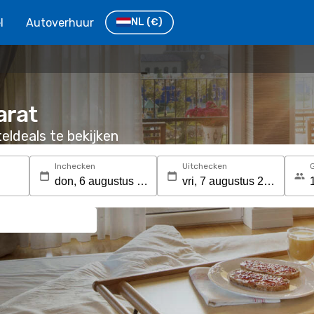
l
Autoverhuur
NL
(€)
arat
eldeals te bekijken
Inchecken
Uitchecken