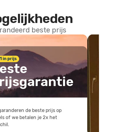
ogelijkheden
arandeerd beste prijs
1 in prijs
este
rijsgarantie
aranderen de beste prijs op
ls of we betalen je 2x het
chil.