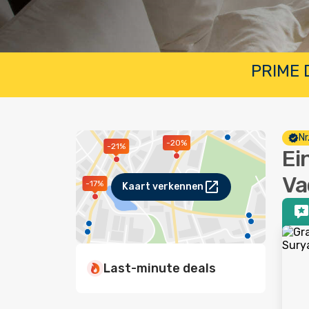
PRIME D
Nr
-20%
-21%
Ei
Va
-17%
Kaart verkennen
Last-minute deals