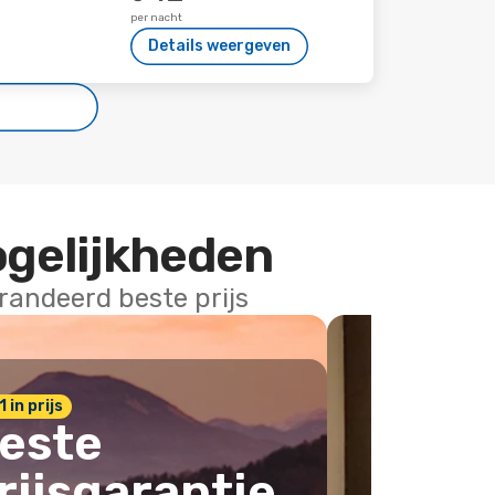
per nacht
Details weergeven
ogelijkheden
arandeerd beste prijs
1 in prijs
este
rijsgarantie