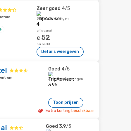
Zeer goed
4
/5
entrum
330 beoordelingen
prijs vanaf
52
€
per nacht
Details weergeven
Goed
4
/5
el
centrum
6.253 beoordelingen
Toon prijzen
Extra korting beschikbaar
Goed
3,9
/5
ai