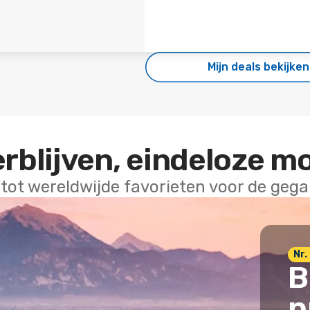
Mijn deals bekijken
erblijven, eindeloze m
 tot wereldwijde favorieten voor de geg
Nr. 
B
p