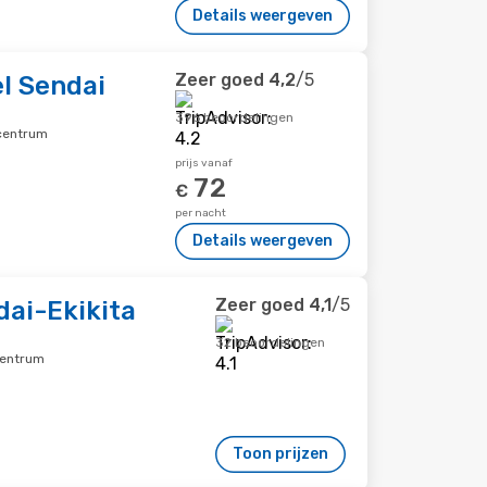
Details weergeven
Zeer goed
4,2
/5
l Sendai
396 beoordelingen
scentrum
prijs vanaf
72
€
per nacht
Details weergeven
Zeer goed
4,1
/5
dai-Ekikita
32 beoordelingen
centrum
Toon prijzen