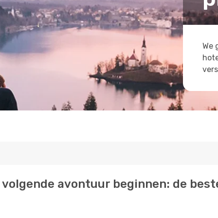
We g
hote
vers
 je volgende avontuur beginnen: de bes