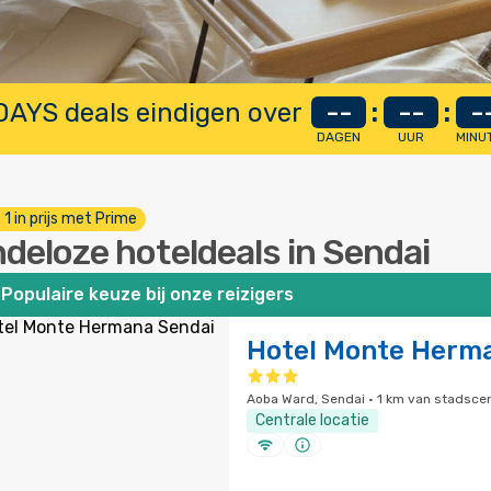
AYS deals eindigen over
--
:
--
:
-
DAGEN
UUR
MINU
. 1 in prijs met Prime
ndeloze hoteldeals in Sendai
Populaire keuze bij onze reizigers
Hotel Monte Herm
Aoba Ward, Sendai · 1 km van stadsce
Centrale locatie