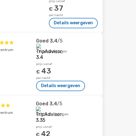
prijs vanaf
37
€
per nacht
Details weergeven
Goed
3,4
/5
scentrum
49 beoordelingen
prijs vanaf
43
€
per nacht
Details weergeven
Goed
3,4
/5
centrum
526 beoordelingen
prijs vanaf
42
€