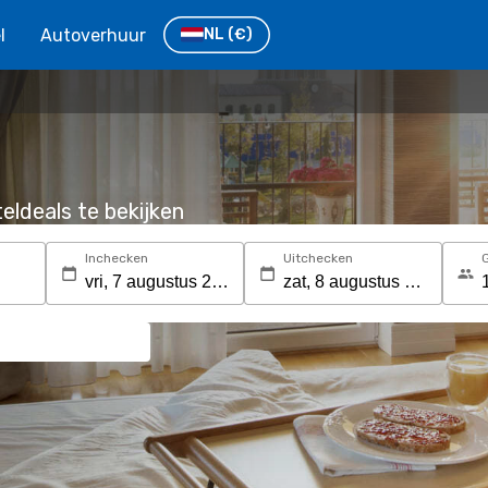
l
Autoverhuur
NL
(€)
eldeals te bekijken
Inchecken
Uitchecken