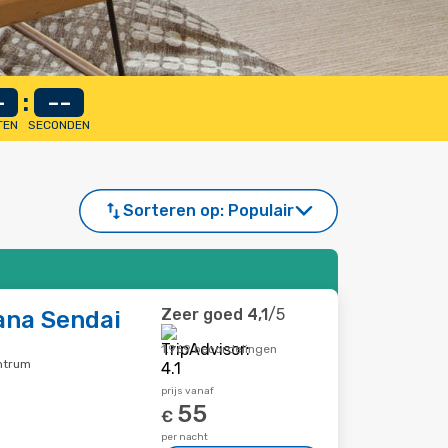
-
:
--
TEN
SECONDEN
Sorteren op:
Populair
Zeer goed
4,1
/5
ana Sendai
1.969 beoordelingen
ntrum
prijs vanaf
55
€
per nacht