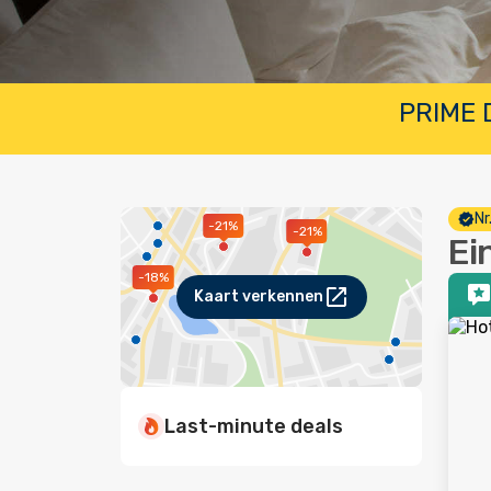
PRIME D
Nr
-21%
-21%
Ei
-18%
Kaart verkennen
Last-minute deals