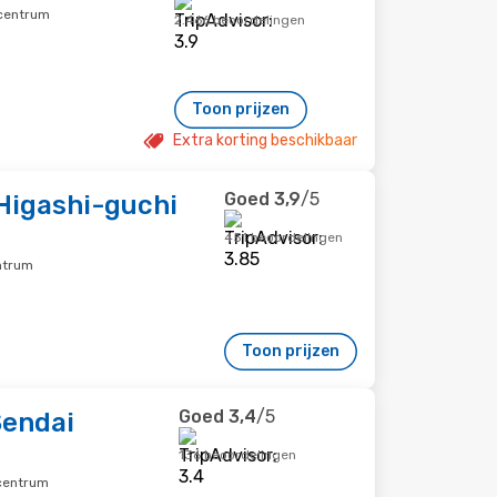
scentrum
2.466 beoordelingen
Toon prijzen
Extra korting beschikbaar
Goed
3,9
/5
Higashi-guchi
451 beoordelingen
ntrum
Toon prijzen
Goed
3,4
/5
Sendai
136 beoordelingen
scentrum