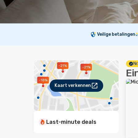
Veilige betalingen
Nr
-21%
-21%
Ei
-18%
Kaart verkennen
Last-minute deals