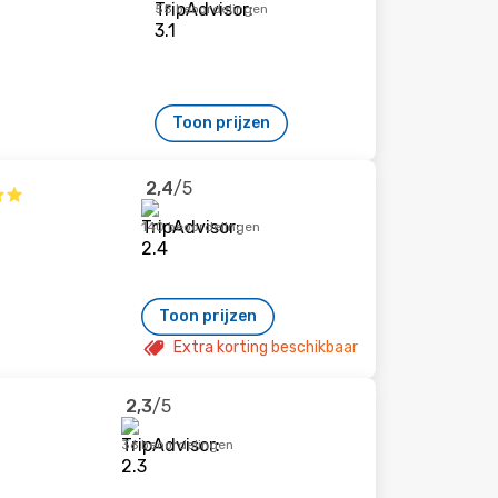
55 beoordelingen
Toon prijzen
2,4
/5
140 beoordelingen
Toon prijzen
Extra korting beschikbaar
2,3
/5
36 beoordelingen