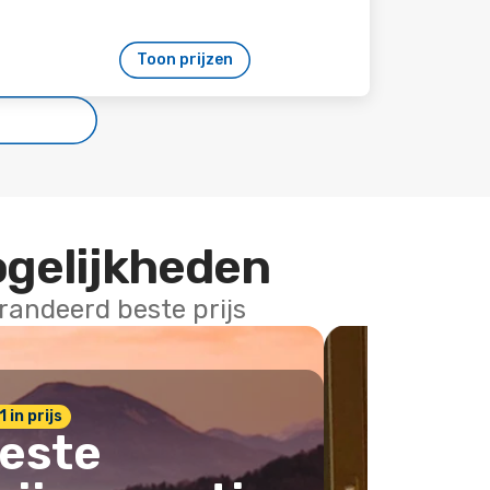
Toon prijzen
ogelijkheden
arandeerd beste prijs
1 in prijs
este