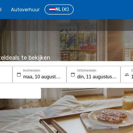
l
Autoverhuur
NL
(€)
eldeals te bekijken
Inchecken
Uitchecken