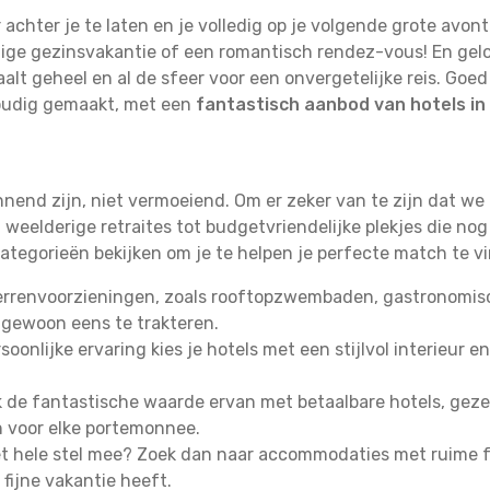
 achter je te laten en je volledig op je volgende grote avont
ge gezinsvakantie of een romantisch rendez-vous! En geloof
alt geheel en al de sfeer voor een onvergetelijke reis. Go
oudig gemaakt, met een
fantastisch aanbod van hotels in
annend zijn, niet vermoeiend. Om er zeker van te zijn dat w
weelderige retraites tot budgetvriendelijke plekjes die nog
ategorieën bekijken om je te helpen je perfecte match te v
errenvoorzieningen, zoals rooftopzwembaden, gastronomisch
 gewoon eens te trakteren.
oonlijke ervaring kies je hotels met een stijlvol interieur en
de fantastische waarde ervan met betaalbare hotels, gezell
n voor elke portemonnee.
 hele stel mee? Zoek dan naar accommodaties met ruime fa
fijne vakantie heeft.