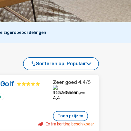
eizigersbeoordelingen
Sorteren op:
Populair
Zeer goed
4,4
/5
 Golf
555 beoordelingen
Toon prijzen
Extra korting beschikbaar