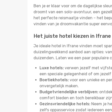
Ben je er klaar voor om de dagelijkse sleur
droomt van een solo-avontuur, een gezelli
het perfecte reismaatje vinden – het bepa
vinden van je droomvakantie super eenv
Het juiste hotel kiezen in Ifrane
Je ideale hotel in Ifrane vinden moet sp
duizelingwekkend aanbod aan opties: van 
duizenden. Laten we een paar populaire c
Luxe hotels:
verwen jezelf met vijfst
een speciale gelegenheid of om jezelf
Boetiekhotels:
voor een unieke en pers
onvergetelijk maken.
Budgetvriendelijke verblijven:
ontdek 
comfort bieden en toch bereikbaar zij
Gezinsvriendelijke hotels:
Neem je het
zelfs oppasservice zodat iedereen een 