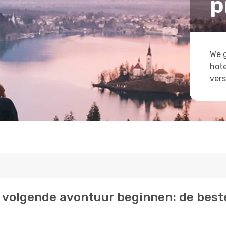
p
We g
hote
vers
 je volgende avontuur beginnen: de best