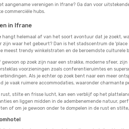
het aangename verenigen in Ifrane? Ga dan voor uitstekende
jke commerciële hubs.
en in Ifrane
e
hangt helemaal af van het soort avontuur dat je zoekt, wa
r zijn waar het gebeurt? Dan is het stadscentrum de 'place 
 de meest trendy winkelstraten en de beroemdste culturele
gewoon op zoek zijn naar een strakke, moderne sfeer, zijn
rsteklas voorzieningen zoals conferentieruimtes en supersn
erbindingen. Als je echter op zoek bent naar een meer ontsp
ind je vaak ruimere accommodaties, waaronder charmante p
rust, stilte en frisse lucht, kan een verblijf op het plattel
akanties en liggen midden in de adembenemende natuur, per
ten of om je gewoon onder te dompelen in de rust en stilte,
oomhotel