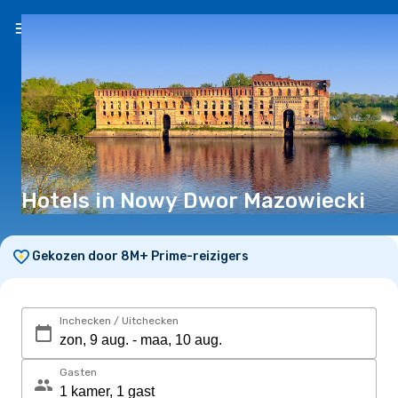
NL
(€)
Hotels in Nowy Dwor Mazowiecki
Gekozen door 8M+ Prime-reizigers
Inchecken / Uitchecken
Gasten