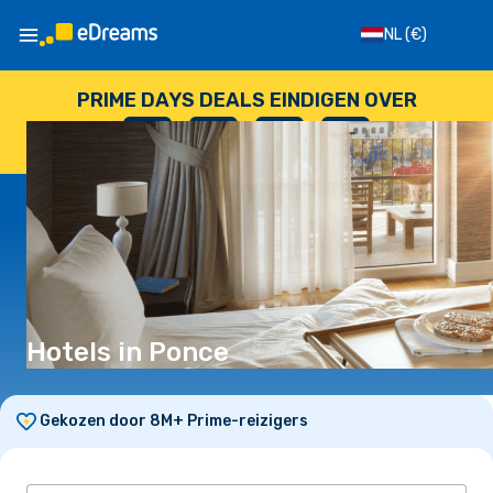
NL
(€)
PRIME DAYS DEALS EINDIGEN OVER
--
:
--
:
--
:
--
DAGEN
UUR
MINUTEN
SECONDEN
Hotels in Ponce
Gekozen door 8M+ Prime-reizigers