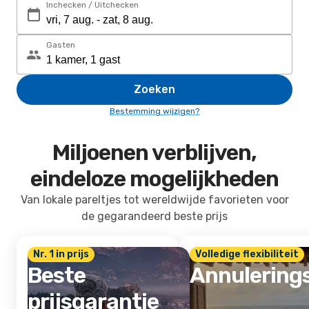
Inchecken / Uitchecken
Gasten
Zoeken
Bestemming wijzigen?
Miljoenen verblijven,
eindeloze mogelijkheden
Van lokale pareltjes tot wereldwijde favorieten voor
de gegarandeerd beste prijs
Nr. 1 in prijs
Volledige flexibiliteit
Beste
Annulering
prijsgarantie