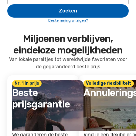
Zoeken
Bestemming wijzigen?
Miljoenen verblijven,
eindeloze mogelijkheden
Van lokale pareltjes tot wereldwijde favorieten voor
de gegarandeerd beste prijs
Nr. 1 in prijs
Volledige flexibiliteit
Beste
Annulering
prijsgarantie
We garanderen de beste
Vind je een flexibeler b