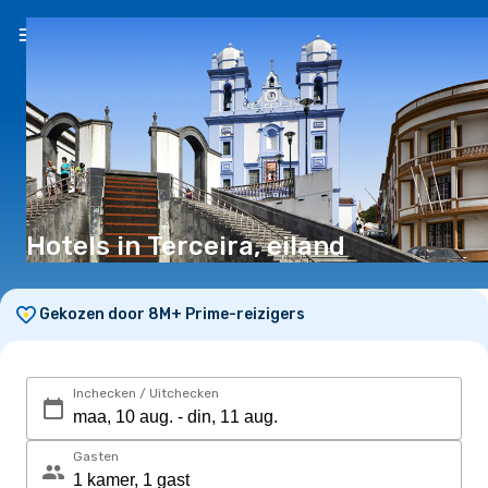
NL
(€)
Hotels in Terceira, eiland
Gekozen door 8M+ Prime-reizigers
Inchecken / Uitchecken
Gasten