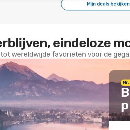
Mijn deals bekijken
erblijven, eindeloze m
 tot wereldwijde favorieten voor de geg
Nr. 
B
p