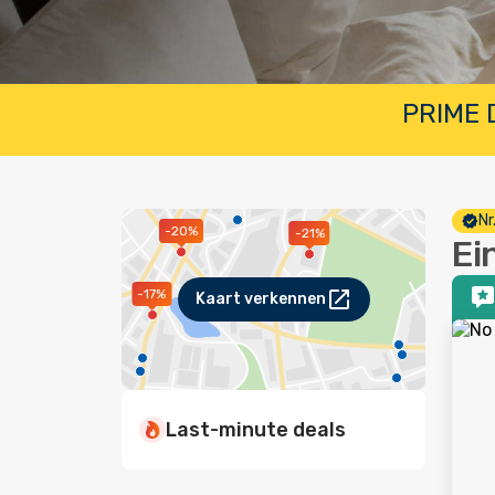
PRIME D
Nr
-20%
-21%
Ei
-17%
Kaart verkennen
Last-minute deals