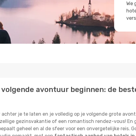
We g
hote
vers
 je volgende avontuur beginnen: de best
r achter je te laten en je volledig op je volgende grote avont
ellige gezinsvakantie of een romantisch rendez-vous! En gel
bepaalt geheel en al de sfeer voor een onvergetelijke reis.
oudig gemaakt, met een
fantastisch aanbod van hotels in