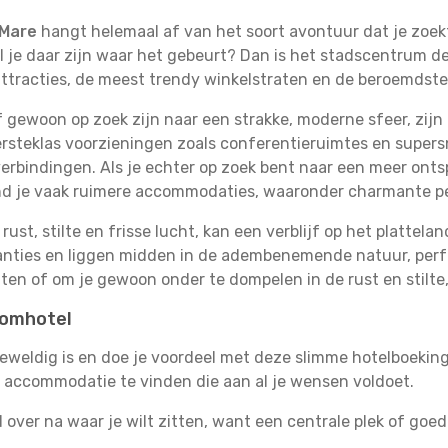
 Mare
hangt helemaal af van het soort avontuur dat je zoek
 je daar zijn waar het gebeurt? Dan is het stadscentrum de '
attracties, de meest trendy winkelstraten en de beroemdst
gewoon op zoek zijn naar een strakke, moderne sfeer, zijn
rsteklas voorzieningen zoals conferentieruimtes en supersn
erbindingen. Als je echter op zoek bent naar een meer ontsp
ind je vaak ruimere accommodaties, waaronder charmante p
rust, stilte en frisse lucht, kan een verblijf op het plattel
akanties en liggen midden in de adembenemende natuur, per
ten of om je gewoon onder te dompelen in de rust en stilte,
oomhotel
 geweldig is en doe je voordeel met deze slimme hotelboeking
e accommodatie te vinden die aan al je wensen voldoet.
 over na waar je wilt zitten, want een centrale plek of go