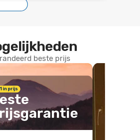
ogelijkheden
arandeerd beste prijs
1 in prijs
este
rijsgarantie