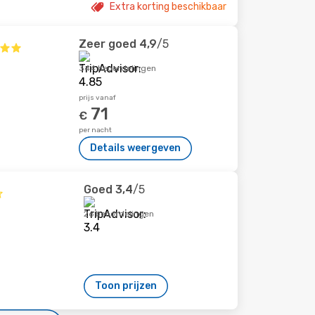
Extra korting beschikbaar
Zeer goed
4,9
/5
344 beoordelingen
prijs vanaf
71
€
per nacht
Details weergeven
Goed
3,4
/5
26 beoordelingen
Toon prijzen