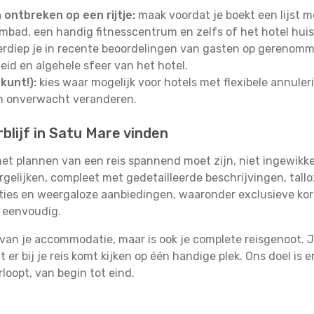
ontbreken op een rijtje:
maak voordat je boekt een lijst me
bad, een handig fitnesscentrum en zelfs of het hotel huisdi
rdiep je in recente beoordelingen van gasten op gerenomm
heid en algehele sfeer van het hotel.
kunt!):
kies waar mogelijk voor hotels met flexibele annule
en onverwacht veranderen.
lijf in Satu Mare vinden
et plannen van een reis spannend moet zijn, niet ingewikke
gelijken, compleet met gedetailleerde beschrijvingen, tallo
pties en weergaloze aanbiedingen, waaronder exclusieve ko
o eenvoudig.
 van je accommodatie, maar is ook je complete reisgenoot. Je
er bij je reis komt kijken op één handige plek. Ons doel is 
rloopt, van begin tot eind.