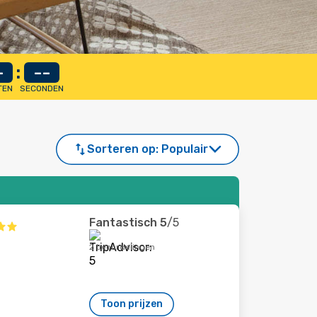
-
:
--
TEN
SECONDEN
Sorteren op:
Populair
Fantastisch
5
/5
2 beoordelingen
Toon prijzen