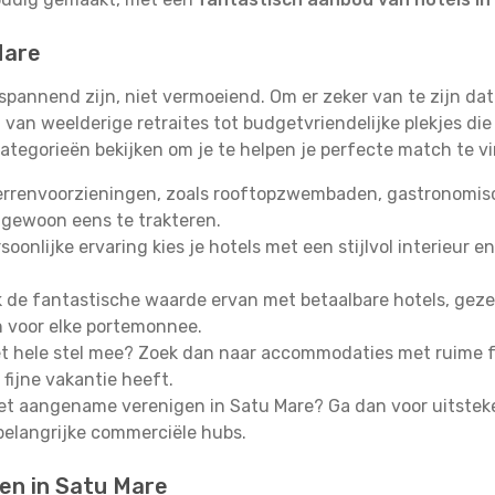
Mare
 spannend zijn, niet vermoeiend. Om er zeker van te zijn d
van weelderige retraites tot budgetvriendelijke plekjes die
ategorieën bekijken om je te helpen je perfecte match te v
errenvoorzieningen, zoals rooftopzwembaden, gastronomisch
 gewoon eens te trakteren.
oonlijke ervaring kies je hotels met een stijlvol interieur en
de fantastische waarde ervan met betaalbare hotels, gezell
n voor elke portemonnee.
 hele stel mee? Zoek dan naar accommodaties met ruime fa
fijne vakantie heeft.
het aangename verenigen in Satu Mare? Ga dan voor uitstek
belangrijke commerciële hubs.
ten in Satu Mare