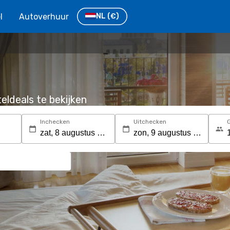
l
Autoverhuur
NL
(€)
eldeals te bekijken
Inchecken
Uitchecken