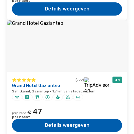
per nacht
Details weergeven
(222)
4,1
Grand Hotel Gaziantep
Sehitkamil, Gaziantep · 1,7 km van stadscentrum
47
€
prijs vanaf
per nacht
Details weergeven