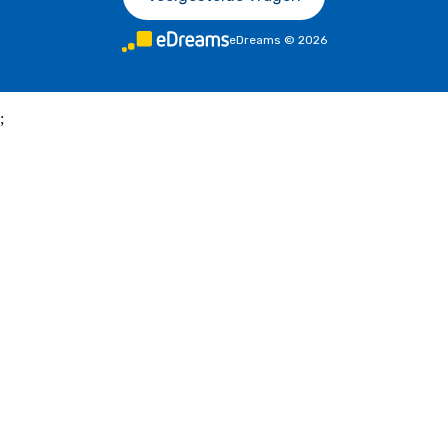
eDreams
©
2026
;