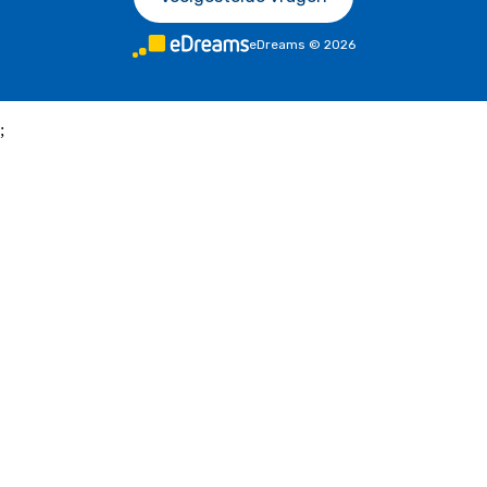
eDreams
©
2026
;