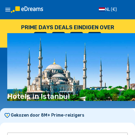
NL
(€)
PRIME DAYS DEALS EINDIGEN OVER
--
:
--
:
--
:
--
DAGEN
UUR
MINUTEN
SECONDEN
Hotels in Istanbul
Gekozen door 8M+ Prime-reizigers