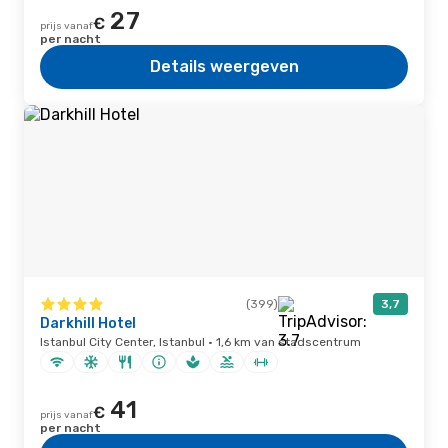
27
€
prijs vanaf
per nacht
Details weergeven
(399)
3,7
Darkhill Hotel
Istanbul City Center, Istanbul · 1,6 km van stadscentrum
41
€
prijs vanaf
per nacht