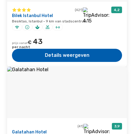
(421)
4,2
Bilek Istanbul Hotel
Besiktas, Istanbul · 9 km van stadscentrum
43
€
prijs vanaf
per nacht
Details weergeven
(41)
3,9
Galatahan Hotel