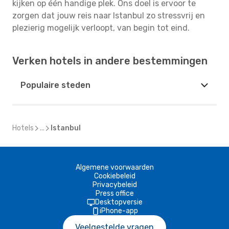
kijken op één handige plek. Ons doel is ervoor te
zorgen dat jouw reis naar Istanbul zo stressvrij en
plezierig mogelijk verloopt, van begin tot eind.
Verken hotels in andere bestemmingen
Populaire steden
Hotels
...
Istanbul
Algemene voorwaarden
Cookiebeleid
Privacybeleid
Press office
Desktopversie
iPhone-app
Veelgestelde vragen