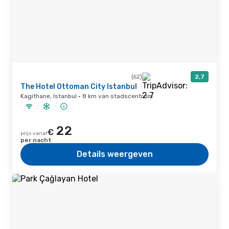
(62)
2,7
The Hotel Ottoman City Istanbul
Kagithane, Istanbul · 8 km van stadscentrum
22
€
prijs vanaf
per nacht
Details weergeven