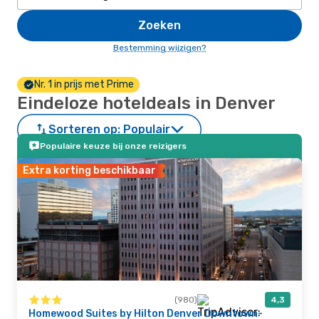
Zoeken
Bestemming wijzigen?
Nr. 1 in prijs met Prime
Eindeloze hoteldeals in Denver
Sorteren op:
Populair
Populaire keuze bij onze reizigers
Extra korting beschikbaar
(980)
4,3
Homewood Suites by Hilton Denver Downtown-