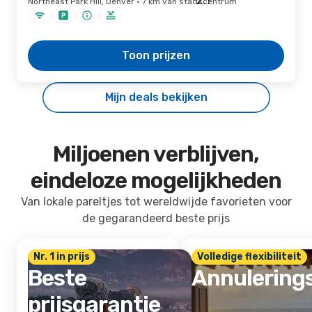
Northeast Park Hill, Denver · 7 km van stadscentrum
Toon prijzen
Mijn deals bekijken
Miljoenen verblijven,
eindeloze mogelijkheden
Van lokale pareltjes tot wereldwijde favorieten voor
de gegarandeerd beste prijs
Nr. 1 in prijs
Volledige flexibiliteit
Beste
Annulering
prijsgarantie