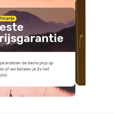
1 in prijs
este
rijsgarantie
aranderen de beste prijs op
ls of we betalen je 2x het
chil.