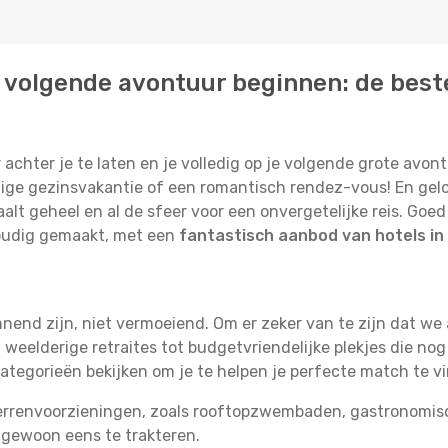
 je volgende avontuur beginnen: de best
 achter je te laten en je volledig op je volgende grote avont
ge gezinsvakantie of een romantisch rendez-vous! En geloof
alt geheel en al de sfeer voor een onvergetelijke reis. Go
oudig gemaakt, met een
fantastisch aanbod van hotels in 
nnend zijn, niet vermoeiend. Om er zeker van te zijn dat w
weelderige retraites tot budgetvriendelijke plekjes die nog
ategorieën bekijken om je te helpen je perfecte match te v
errenvoorzieningen, zoals rooftopzwembaden, gastronomisch
 gewoon eens te trakteren.