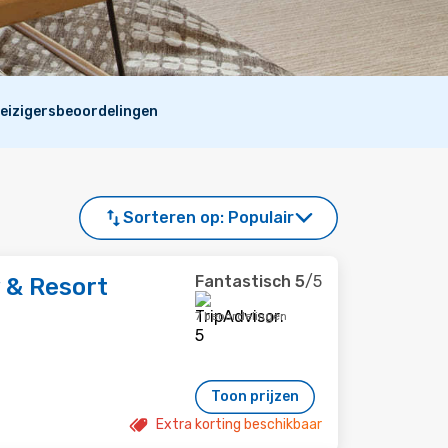
eizigersbeoordelingen
Sorteren op:
Populair
Fantastisch
5
/5
 & Resort
7 beoordelingen
Toon prijzen
Extra korting beschikbaar