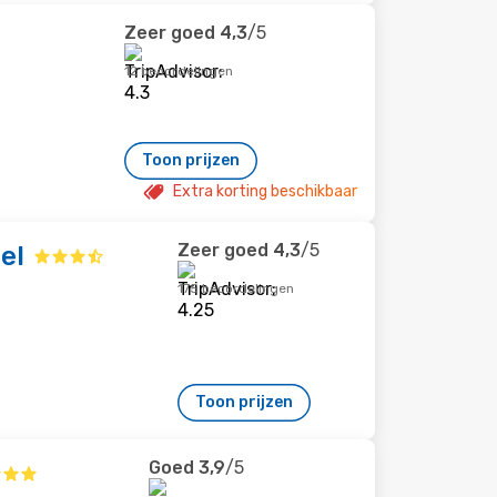
Zeer goed
4,3
/5
12 beoordelingen
Toon prijzen
Extra korting beschikbaar
Zeer goed
4,3
/5
el
175 beoordelingen
Toon prijzen
Goed
3,9
/5