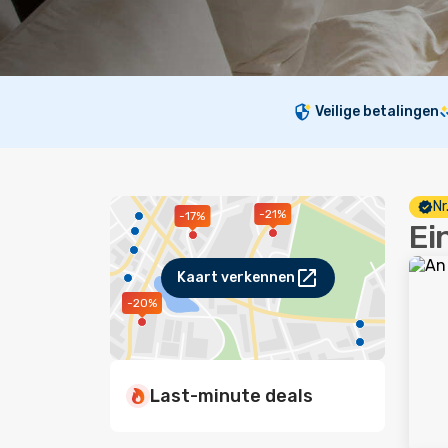
Veilige betalingen
Nr
-21%
-17%
Ei
Kaart verkennen
-20%
Last-minute deals