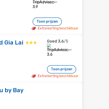
24 beoordelingen
Toon prijzen
Extra korting beschikbaar
Goed
3,6
/5
 Gia Lai
80 beoordelingen
Toon prijzen
Extra korting beschikbaar
ku by Bay