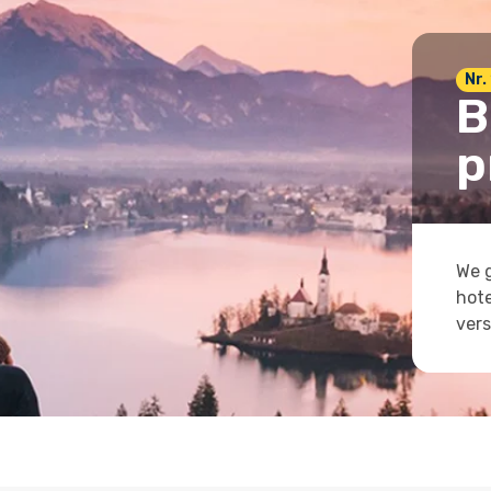
Nr. 
B
p
We g
hote
vers