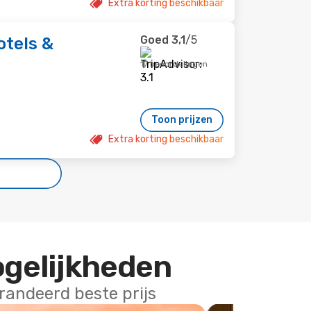
Extra korting beschikbaar
Goed
3,1
/5
otels &
17 beoordelingen
Toon prijzen
Extra korting beschikbaar
ogelijkheden
arandeerd beste prijs