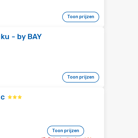
Toon prijzen
iku - by BAY
Toon prijzen
uc
Toon prijzen