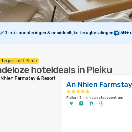
Gratis annuleringen & onmiddellijke terugbetalingen
5M+ r
. 1 in prijs met Prime
ndeloze hoteldeals in Pleiku
An Nhien Farmstay
Pleiku · 3,4 km van stadscentrum