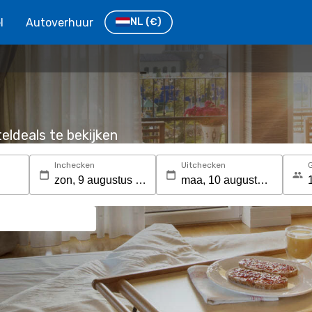
l
Autoverhuur
NL
(€)
eldeals te bekijken
Inchecken
Uitchecken