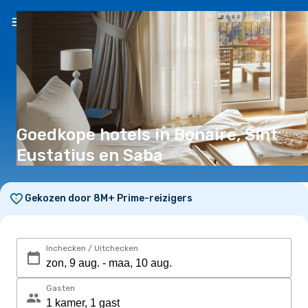
NL
(€)
Goedkope hotels in Bonaire, Sint
Eustatius en Saba
Gekozen door 8M+ Prime-reizigers
Inchecken / Uitchecken
Gasten