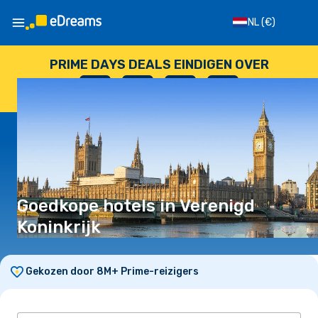
NL
(€)
PRIME DAYS DEALS EINDIGEN OVER
--
:
--
:
--
:
--
DAGEN
UUR
MINUTEN
SECONDEN
Goedkope hotels in Verenigd
Koninkrijk
Gekozen door 8M+ Prime-reizigers