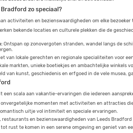
 Bradford zo speciaal?
an activiteiten en bezienswaardigheden om elke bezoeker t
erken bekende locaties en culturele plekken die de geschie
:
Ontspan op zonovergoten stranden, wandel langs de schil
ergen.
et van lokale gerechten en regionale specialiteiten voor ee
kale markten, unieke boetiekjes en ambachtelijke winkels v
ld van kunst, geschiedenis en erfgoed in de vele musea, gal
ford
iedt een scala aan vakantie-ervaringen die iedereen aansprek
nvergetelijke momenten met activiteiten en attracties die vo
omantisch uitje vol intimiteit en speciale ervaringen.
, restaurants en bezienswaardigheden van Leeds Bradford ti
tot rust te komen in een serene omgeving en geniet van ee