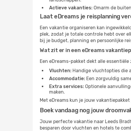
Actieve vakanties:
Omarm de buitenl
Laat eDreams je reisplanning ve
Een vakantie organiseren kan ingewikkeld
plek, zodat je totale controle hebt over e
bij je budget, planning en persoonlijke re
Wat zit er in een eDreams vakantie
Een eDreams-pakket dekt alle essentiële
Vluchten:
Handige vluchtopties die a
Accommodatie:
Een zorgvuldig samen
Extra services:
Optionele aanvulling
maken.
Met eDreams kun je jouw vakantiepakket pe
Boek vandaag nog jouw droomva
Jouw perfecte vakantie naar Leeds Bradfo
besparen door vluchten en hotels te co