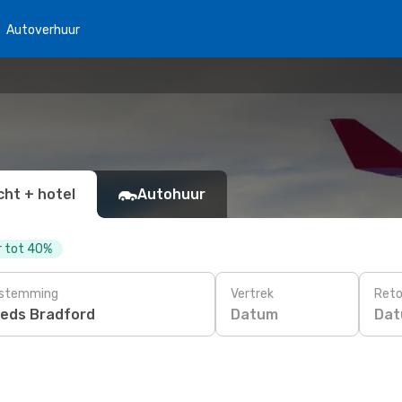
Autoverhuur
cht + hotel
Autohuur
r tot 40%
stemming
Vertrek
Reto
Datum
Da