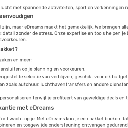
ucht met spannende activiteiten, sport en verkenningen r
reenvoudigen
 zijn, maar eDreams maakt het gemakkelijk. We brengen alles
lk detail zonder de stress. Onze expertise en tools helpen je
isvoorkeuren.
pakket?
 zaken en meer:
ansluiten op je planning en voorkeuren.
gestelde selectie van verblijven, geschikt voor elk budget
en zoals autohuur, luchthaventransfers en andere diensten 
rsonaliseren terwijl je profiteert van geweldige deals en 
kantie met eDreams
rd wacht op je. Met eDreams kun je een pakket boeken dat pa
mbineren en toegewijde ondersteuning ontvangen gedurende