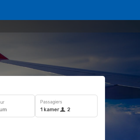
Passagiers
ur
tum
1 kamer
2