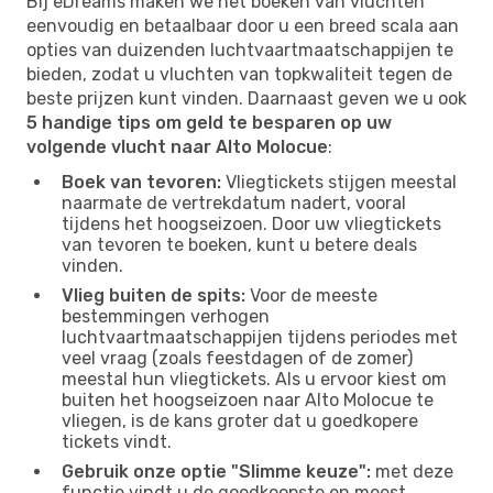
Bij eDreams maken we het boeken van vluchten
eenvoudig en betaalbaar door u een breed scala aan
opties van duizenden luchtvaartmaatschappijen te
bieden, zodat u vluchten van topkwaliteit tegen de
beste prijzen kunt vinden. Daarnaast geven we u ook
5 handige tips om geld te besparen op uw
volgende vlucht naar Alto Molocue
:
Boek van tevoren:
Vliegtickets stijgen meestal
naarmate de vertrekdatum nadert, vooral
tijdens het hoogseizoen. Door uw vliegtickets
van tevoren te boeken, kunt u betere deals
vinden.
Vlieg buiten de spits:
Voor de meeste
bestemmingen verhogen
luchtvaartmaatschappijen tijdens periodes met
veel vraag (zoals feestdagen of de zomer)
meestal hun vliegtickets. Als u ervoor kiest om
buiten het hoogseizoen naar Alto Molocue te
vliegen, is de kans groter dat u goedkopere
tickets vindt.
Gebruik onze optie "Slimme keuze":
met deze
functie vindt u de goedkoopste en meest