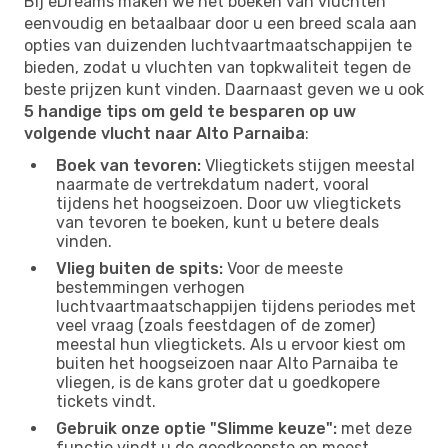
Bij eDreams maken we het boeken van vluchten
eenvoudig en betaalbaar door u een breed scala aan
opties van duizenden luchtvaartmaatschappijen te
bieden, zodat u vluchten van topkwaliteit tegen de
beste prijzen kunt vinden. Daarnaast geven we u ook
5 handige tips om geld te besparen op uw
volgende vlucht naar Alto Parnaiba
:
Boek van tevoren:
Vliegtickets stijgen meestal
naarmate de vertrekdatum nadert, vooral
tijdens het hoogseizoen. Door uw vliegtickets
van tevoren te boeken, kunt u betere deals
vinden.
Vlieg buiten de spits:
Voor de meeste
bestemmingen verhogen
luchtvaartmaatschappijen tijdens periodes met
veel vraag (zoals feestdagen of de zomer)
meestal hun vliegtickets. Als u ervoor kiest om
buiten het hoogseizoen naar Alto Parnaiba te
vliegen, is de kans groter dat u goedkopere
tickets vindt.
Gebruik onze optie "Slimme keuze":
met deze
functie vindt u de goedkoopste en meest