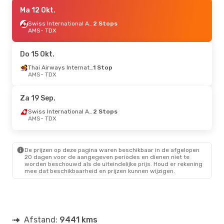
Wo 9 Sep.
Ma 12 Okt.
- Zo 13 Sep.
Etihad Airways
2 Stops
Swiss International Air Lines
2 Stops
AMS
AMS
- TDX
- TDX
Bangkok Airways
2 Stops
TDX
- AMS
Do 15 Okt.
Thai Airways International
1 Stop
Za 15 Aug.
AMS
- TDX
- Za 22 Aug.
Etihad Airways
2 Stops
AMS
- TDX
Za 19 Sep.
Bangkok Airways
2 Stops
Swiss International Air Lines
2 Stops
TDX
- AMS
AMS
- TDX
De prijzen op deze pagina waren beschikbaar in de afgelopen
20 dagen voor de aangegeven periodes en dienen niet te
worden beschouwd als de uiteindelijke prijs. Houd er rekening
mee dat beschikbaarheid en prijzen kunnen wijzigen.
Afstand:
9441 kms