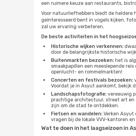
een ruimere keuze aan restaurants, bist
Voor natuurliefhebbers biedt de heldere
geïnteresseerd bent in vogels kijken, fo
zal uw ervaring verbeteren.
De beste activiteiten in het hoogseizo
Historische wijken verkennen:
dwaal
door de belangrijkste historische wi
Buitenmarkten bezoeken:
het is al
smaakpapillen een meeslepende reis e
openlucht- en rommelmarkten!
Concerten en festivals bezoeken:
v
Voordat je in Asyut aankomt, bekijk 
Landschapsfotografie:
vereeuwig pr
prachtige architectuur, street art e
zijn om de stad te ontdekken.
Fietsen en wandelen:
Verken Asyut e
vragen bij de lokale VVV-kantoren en
Wat te doen in het laagseizoen in A