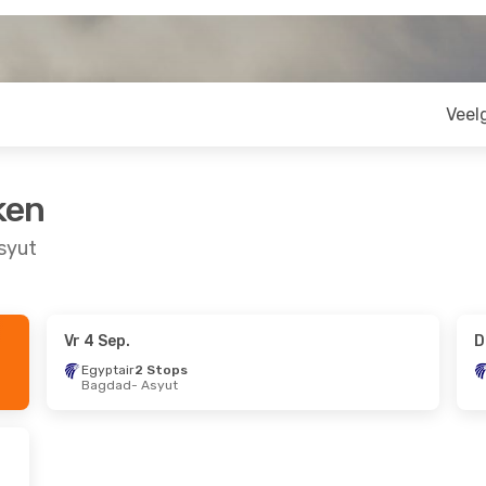
Veel
ken
syut
Vr 4 Sep.
D
 30 Aug.
Egyptair
2 Stops
Bagdad
- Asyut
s
yut
s
dam