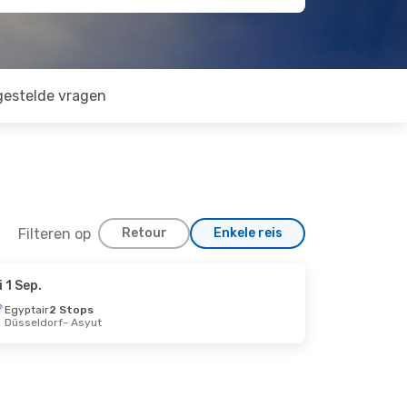
gestelde vragen
Filteren op
Retour
Enkele reis
i 1 Sep.
Egyptair
2 Stops
Düsseldorf
- Asyut