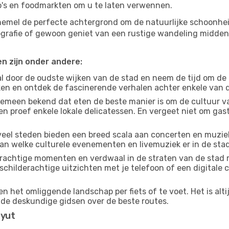
ro's en foodmarkten om u te laten verwennen.
 hemel de perfecte achtergrond om de natuurlijke schoonhe
tografie of gewoon geniet van een rustige wandeling midde
en zijn onder andere:
 door de oudste wijken van de stad en neem de tijd om de
jken en ontdek de fascinerende verhalen achter enkele van
gemeen bekend dat eten de beste manier is om de cultuur va
n proef enkele lokale delicatessen. En vergeet niet om ga
eel steden bieden een breed scala aan concerten en muziek
dan welke culturele evenementen en livemuziek er in de sta
achtige momenten en verdwaal in de straten van de stad 
n schilderachtige uitzichten met je telefoon of een digital
n het omliggende landschap per fiets of te voet. Het is alt
 de deskundige gidsen over de beste routes.
syut