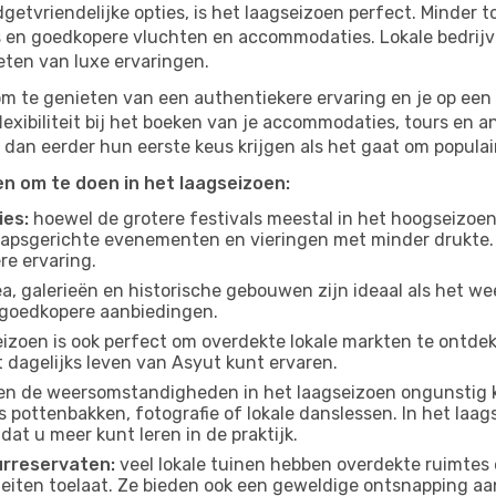
budgetvriendelijke opties, is het laagseizoen perfect. Minder
ies en goedkopere vluchten en accommodaties. Lokale bedrijv
eten van luxe ervaringen.
om te genieten van een authentiekere ervaring en je op een 
lexibiliteit bij het boeken van je accommodaties, tours en a
 dan eerder hun eerste keus krijgen als het gaat om populair
ten om te doen in het laagseizoen:
ies:
hoewel de grotere festivals meestal in het hoogseizoen 
apsgerichte evenementen en vieringen met minder drukte.
re ervaring.
, galerieën en historische gebouwen zijn ideaal als het weer
goedkopere aanbiedingen.
izoen is ook perfect om overdekte lokale markten te ontdek
 dagelijks leven van Asyut kunt ervaren.
n de weersomstandigheden in het laagseizoen ongunstig k
s pottenbakken, fotografie of lokale danslessen. In het laag
dat u meer kunt leren in de praktijk.
urreservaten:
veel lokale tuinen hebben overdekte ruimtes 
eiten toelaat. Ze bieden ook een geweldige ontsnapping aa