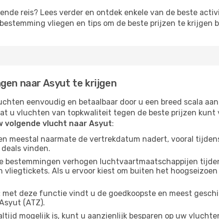
lgende reis? Lees verder en ontdek enkele van de beste activi
estemming vliegen en tips om de beste prijzen te krijgen b
gen naar Asyut te krijgen
chten eenvoudig en betaalbaar door u een breed scala aan
at u vluchten van topkwaliteit tegen de beste prijzen kun
w volgende vlucht naar Asyut
:
gen meestal naarmate de vertrekdatum nadert, vooral tijden
 deals vinden.
e bestemmingen verhogen luchtvaartmaatschappijen tijdens
vliegtickets. Als u ervoor kiest om buiten het hoogseizoen 
:
met deze functie vindt u de goedkoopste en meest geschikt
Asyut (ATZ).
ltijd mogelijk is, kunt u aanzienlijk besparen op uw vluch