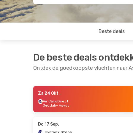
Beste deals
De beste deals ontdek
Ontdek de goedkoopste vluchten naar A
Za 24 Okt.
Vr 4 Sep.
- Vr 11 Sep.
Ma 24 Aug.
- Zo
Air Cairo
Direct
Jeddah
- Asyut
Egyptair
2 Stops
Egyptair
2 Stop
Bagdad
- Asyut
Amsterdam
- As
Egyptair
2 Stops
Egyptair
2 Stop
Asyut
- Bagdad
Asyut
- Amster
Do 17 Sep.
Egyptair
2 Stops