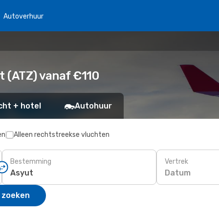
Autoverhuur
 (ATZ) vanaf €110
cht + hotel
Autohuur
en
Alleen rechtstreekse vluchten
Bestemming
Vertrek
Datum
 zoeken