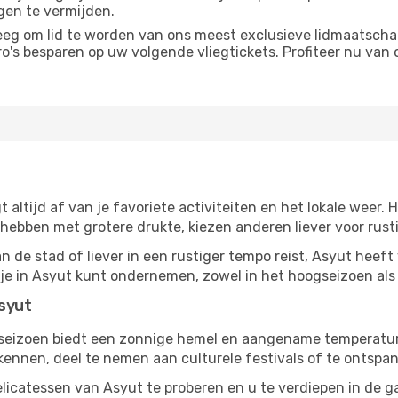
gen te vermijden.
g om lid te worden van ons meest exclusieve lidmaatschap
s besparen op uw volgende vliegtickets. Profiteer nu van o
t altijd af van je favoriete activiteiten en het lokale wee
bben met grotere drukte, kiezen anderen liever voor rusti
 de stad of liever in een rustiger tempo reist, Asyut heeft v
e je in Asyut kunt ondernemen, zowel in het hoogseizoen als
Asyut
gseizoen biedt een zonnige hemel en aangename temperaturen
nnen, deel te nemen aan culturele festivals of te ontspan
licatessen van Asyut te proberen en u te verdiepen in de 