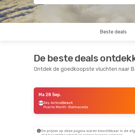
Beste deals
De beste deals ontdek
Ontdek de goedkoopste vluchten naar 
Ma 28 Sep.
Za 29 Aug.
- Ma 31 Aug.
Za 5 Sep.
-
Sky Airline
Direct
Puerto Montt
- Balmaceda
Sky Airline
Direct
Jetsmart 
Puerto Montt
- Balmaceda
Temuco
-
Sky Airline
Direct
Sky Airli
Balmaceda
- Puerto Montt
Balmace
De prijzen op deze pagina waren beschikbaar in de af