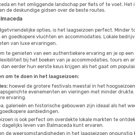
da en het omliggende landschap per fiets of te voet. Het i
 en de deskundige gidsen over de beste routes.
Balmaceda
budgetvriendelijke opties, is het laagseizoen perfect. Minder
ies en goedkopere vluchten en accommodaties. Lokale bedrijv
eten van luxe ervaringen.
om te genieten van een authentiekere ervaring en je op een 
lexibiliteit bij het boeken van je accommodaties, tours en a
 dan eerder hun eerste keus krijgen als het gaat om populair
ten om te doen in het laagseizoen:
ies:
hoewel de grotere festivals meestal in het hoogseizoen 
apsgerichte evenementen en vieringen met minder drukte.
re ervaring.
, galerieën en historische gebouwen zijn ideaal als het weer
goedkopere aanbiedingen.
izoen is ook perfect om overdekte lokale markten te ontdek
t dagelijks leven van Balmaceda kunt ervaren.
n de weersomstandigheden in het laagseizoen ongunstig k