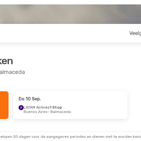
Veel
ken
Balmaceda
Do 10 Sep.
 Ma 7 Sep.
Ma 28 Sep.
- Vr 2 Okt.
LATAM Airlines
1 Stop
Buenos Aires
- Balmaceda
Airlines
1 Stop
Sky Airline
Direct
 Balmaceda
Santiago De Chile
- Bal
ne
1 Stop
Sky Airline
Direct
da
- Temuco
Balmaceda
gelopen 20 dagen voor de aangegeven periodes en dienen niet te worden besch