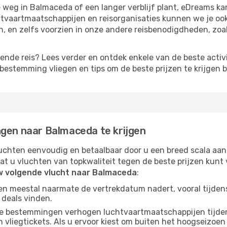
 weg in Balmaceda of een langer verblijf plant, eDreams ka
htvaartmaatschappijen en reisorganisaties kunnen we je oo
 en zelfs voorzien in onze andere reisbenodigdheden, zoa
lgende reis? Lees verder en ontdek enkele van de beste activ
estemming vliegen en tips om de beste prijzen te krijgen b
ngen naar Balmaceda te krijgen
chten eenvoudig en betaalbaar door u een breed scala aan
at u vluchten van topkwaliteit tegen de beste prijzen kun
uw volgende vlucht naar Balmaceda
:
gen meestal naarmate de vertrekdatum nadert, vooral tijden
 deals vinden.
e bestemmingen verhogen luchtvaartmaatschappijen tijdens
vliegtickets. Als u ervoor kiest om buiten het hoogseizoen