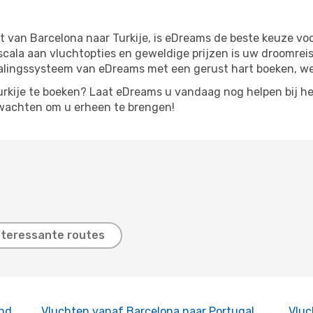
 van Barcelona naar Turkije, is eDreams de beste keuze voo
scala aan vluchtopties en geweldige prijzen is uw droomreis
talingssysteem van eDreams met een gerust hart boeken, w
rkije te boeken? Laat eDreams u vandaag nog helpen bij he
wachten om u erheen te brengen!
nteressante routes
and
Vluchten vanaf Barcelona naar Portugal
Vluc