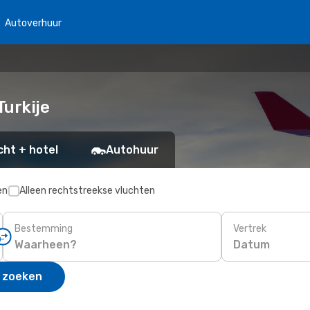
Autoverhuur
Turkije
cht + hotel
Autohuur
en
Alleen rechtstreekse vluchten
Bestemming
Vertrek
Datum
 zoeken