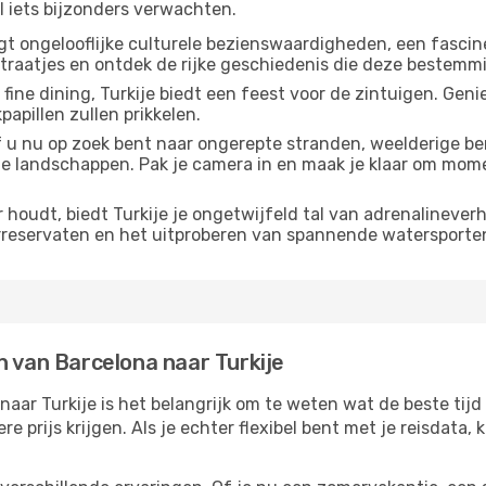
l iets bijzonders verwachten.
ergt ongelooflijke culturele bezienswaardigheden, een fasc
straatjes en ontdek de rijke geschiedenis die deze bestem
 fine dining, Turkije biedt een feest voor de zintuigen. Gen
papillen zullen prikkelen.
f u nu op zoek bent naar ongerepte stranden, weelderige b
ge landschappen. Pak je camera in en maak je klaar om mome
r houdt, biedt Turkije je ongetwijfeld tal van adrenalineve
rreservaten en het uitproberen van spannende watersporte
n van Barcelona naar Turkije
naar Turkije is het belangrijk om te weten wat de beste tijd 
e prijs krijgen. Als je echter flexibel bent met je reisdata,