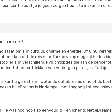
ot actievolle routes, deze bestemming heeft echt voor iede
an een cent, zodat je je geen zorgen hoeft te maken en dir
r Turkije?
nd staat om zijn cultuur, charme en energie. Of u nu vertr
ult merken dat de reis naar Turkije volop mogelijkheden bie
top, er zijn verschillende vluchtopties die aan de behoefte
eden tot het ontdekken van verborgen pareltjes, Turkije i
je, kunt u gerust zijn, wetende dat eDreams u helpt de best
eken bij eDreams is kinderspel, met toegang tot exclusiev
rkije was nog nooit zo eenvoudig – en lonend. Met eDreams 