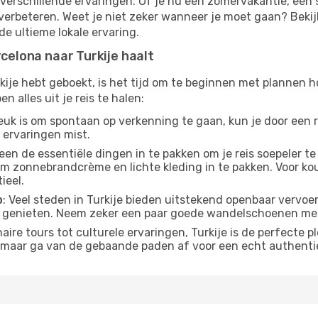
 verschillende ervaringen. Of je nu een zomervakantie, een s
eis verbeteren. Weet je niet zeker wanneer je moet gaan? Be
de ultieme lokale ervaring.
rcelona naar Turkije haalt
kije hebt geboekt, is het tijd om te beginnen met plannen ho
en alles uit je reis te halen:
 leuk is om spontaan op verkenning te gaan, kun je door een
ervaringen mist.
een de essentiële dingen in te pakken om je reis soepeler te
om zonnebrandcrème en lichte kleding in te pakken. Voor 
ieel.
p
: Veel steden in Turkije bieden uitstekend openbaar vervo
 genieten. Neem zeker een paar goede wandelschoenen me
naire tours tot culturele ervaringen, Turkije is de perfecte 
s, maar ga van de gebaande paden af ​​voor een echt authenti