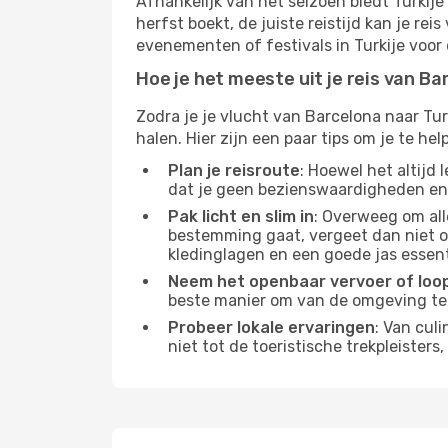
Afhankelijk van het seizoen biedt Turkije
herfst boekt, de juiste reistijd kan je r
evenementen of festivals in Turkije voor 
Hoe je het meeste uit je reis van Ba
Zodra je je vlucht van Barcelona naar Tur
halen. Hier zijn een paar tips om je te help
Plan je reisroute
: Hoewel het altijd
dat je geen bezienswaardigheden en 
Pak licht en slim in
: Overweeg om all
bestemming gaat, vergeet dan niet 
kledinglagen en een goede jas essent
Neem het openbaar vervoer of loo
beste manier om van de omgeving te
Probeer lokale ervaringen
: Van culi
niet tot de toeristische trekpleister