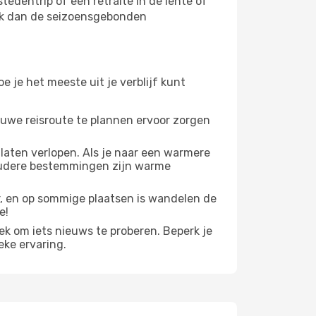
tedentrip of een retraite in de lente of
kijk dan de seizoensgebonden
e je het meeste uit je verblijf kunt
 ruwe reisroute te plannen ervoor zorgen
 laten verlopen. Als je naar een warmere
koudere bestemmingen zijn warme
er, en op sommige plaatsen is wandelen de
e!
plek om iets nieuws te proberen. Beperk je
eke ervaring.