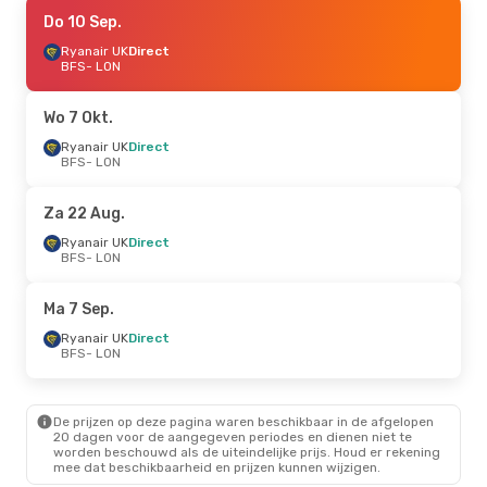
Di 25 Aug.
Do 10 Sep.
- Wo 26 Aug.
Ryanair UK
Ryanair UK
Direct
Direct
BFS
BFS
- LON
- LON
Ryanair UK
Direct
LON
- BFS
Wo 7 Okt.
Do 17 Sep.
Ryanair UK
- Zo 20 Sep.
Direct
BFS
- LON
Ryanair UK
Direct
BFS
- LON
Ryanair UK
Direct
Za 22 Aug.
LON
- BFS
Ryanair UK
Direct
BFS
- LON
Vr 4 Sep.
- Zo 6 Sep.
Ryanair UK
Direct
Ma 7 Sep.
BFS
- LON
Ryanair UK
Direct
Ryanair UK
Direct
LON
- BFS
BFS
- LON
De prijzen op deze pagina waren beschikbaar in de afgelopen
20 dagen voor de aangegeven periodes en dienen niet te
worden beschouwd als de uiteindelijke prijs. Houd er rekening
mee dat beschikbaarheid en prijzen kunnen wijzigen.