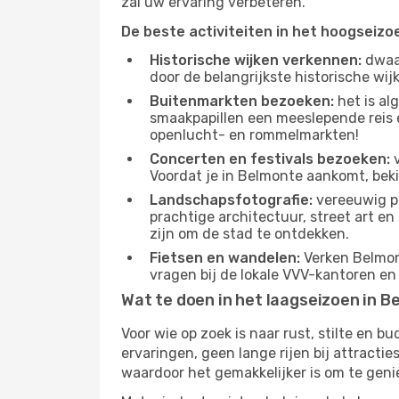
zal uw ervaring verbeteren.
De beste activiteiten in het hoogseizo
Historische wijken verkennen:
dwaal
door de belangrijkste historische wi
Buitenmarkten bezoeken:
het is al
smaakpapillen een meeslepende reis e
openlucht- en rommelmarkten!
Concerten en festivals bezoeken:
v
Voordat je in Belmonte aankomt, beki
Landschapsfotografie:
vereeuwig pr
prachtige architectuur, street art e
zijn om de stad te ontdekken.
Fietsen en wandelen:
Verken Belmont
vragen bij de lokale VVV-kantoren en
Wat te doen in het laagseizoen in 
Voor wie op zoek is naar rust, stilte en 
ervaringen, geen lange rijen bij attract
waardoor het gemakkelijker is om te geni