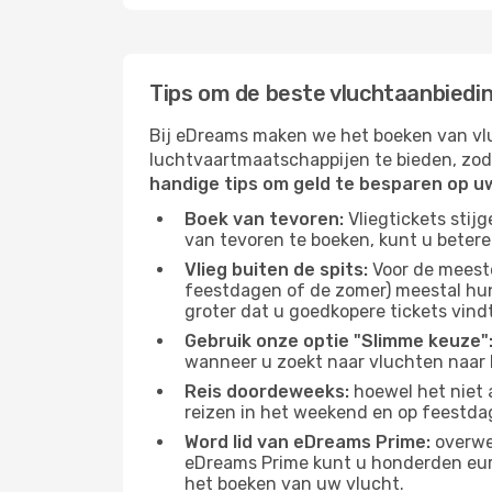
Tips om de beste vluchtaanbiedi
Bij eDreams maken we het boeken van vlu
luchtvaartmaatschappijen te bieden, zod
handige tips om geld te besparen op u
Boek van tevoren:
Vliegtickets stij
van tevoren te boeken, kunt u betere
Vlieg buiten de spits:
Voor de meest
feestdagen of de zomer) meestal hun 
groter dat u goedkopere tickets vindt
Gebruik onze optie "Slimme keuze"
wanneer u zoekt naar vluchten naar
Reis doordeweeks:
hoewel het niet 
reizen in het weekend en op feestda
Word lid van eDreams Prime:
overwee
eDreams Prime kunt u honderden euro'
het boeken van uw vlucht.