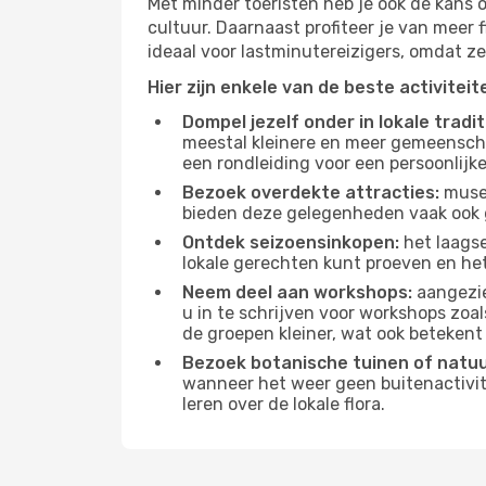
Met minder toeristen heb je ook de kans 
cultuur. Daarnaast profiteer je van meer f
ideaal voor lastminutereizigers, omdat ze
Hier zijn enkele van de beste activitei
Dompel jezelf onder in lokale tradit
meestal kleinere en meer gemeensch
een rondleiding voor een persoonlijke
Bezoek overdekte attracties:
musea
bieden deze gelegenheden vaak ook 
Ontdek seizoensinkopen:
het laagse
lokale gerechten kunt proeven en het
Neem deel aan workshops:
aangezie
u in te schrijven voor workshops zoal
de groepen kleiner, wat ook betekent 
Bezoek botanische tuinen of natu
wanneer het weer geen buitenactivit
leren over de lokale flora.