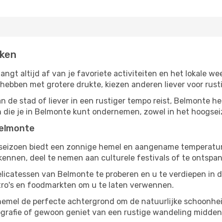
eken
angt altijd af van je favoriete activiteiten en het lokale
bben met grotere drukte, kiezen anderen liever voor rusti
n de stad of liever in een rustiger tempo reist, Belmonte hee
en die je in Belmonte kunt ondernemen, zowel in het hoogsei
Belmonte
gseizoen biedt een zonnige hemel en aangename temperaturen
nnen, deel te nemen aan culturele festivals of te ontspan
elicatessen van Belmonte te proberen en u te verdiepen in 
tro's en foodmarkten om u te laten verwennen.
 hemel de perfecte achtergrond om de natuurlijke schoonhe
tografie of gewoon geniet van een rustige wandeling midde