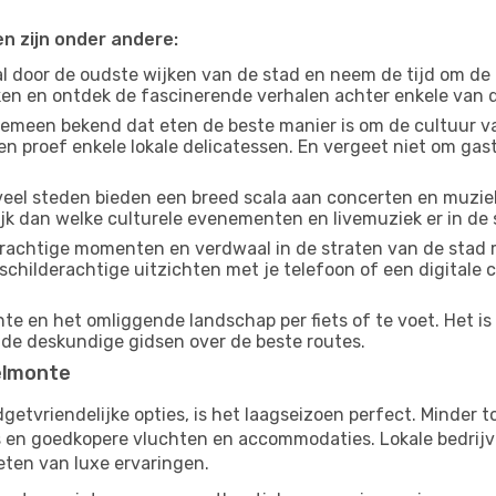
en zijn onder andere:
 door de oudste wijken van de stad en neem de tijd om de
jken en ontdek de fascinerende verhalen achter enkele van
gemeen bekend dat eten de beste manier is om de cultuur va
n proef enkele lokale delicatessen. En vergeet niet om ga
eel steden bieden een breed scala aan concerten en muziek
jk dan welke culturele evenementen en livemuziek er in de 
achtige momenten en verdwaal in de straten van de stad 
n schilderachtige uitzichten met je telefoon of een digital
e en het omliggende landschap per fiets of te voet. Het is
 de deskundige gidsen over de beste routes.
Belmonte
budgetvriendelijke opties, is het laagseizoen perfect. Minder
ies en goedkopere vluchten en accommodaties. Lokale bedrijv
eten van luxe ervaringen.