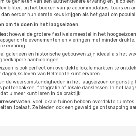
om te genieten van een authentiekere ervaring en je op een 
lexibiliteit bij het boeken van je accommodaties, tours en a
 dan eerder hun eerste keus krijgen als het gaat om populair
ten om te doen in het laagseizoen:
ies:
hoewel de grotere festivals meestal in het hoogseizoen 
apsgerichte evenementen en vieringen met minder drukte.
re ervaring.
, galerieën en historische gebouwen zijn ideaal als het weer
goedkopere aanbiedingen.
izoen is ook perfect om overdekte lokale markten te ontdek
 dagelijks leven van Belmonte kunt ervaren.
n de weersomstandigheden in het laagseizoen ongunstig k
s pottenbakken, fotografie of lokale danslessen. In het laag
dat u meer kunt leren in de praktijk.
urreservaten:
veel lokale tuinen hebben overdekte ruimtes 
eiten toelaat. Ze bieden ook een geweldige ontsnapping aa