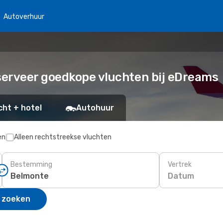
Autoverhuur
serveer goedkope vluchten bij eDreams
cht + hotel
Autohuur
en
Alleen rechtstreekse vluchten
Bestemming
Vertrek
Datum
 zoeken