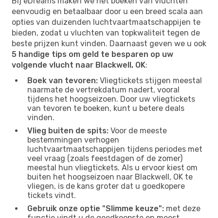
Bij eDreams maken we het boeken van vluchten
eenvoudig en betaalbaar door u een breed scala aan
opties van duizenden luchtvaartmaatschappijen te
bieden, zodat u vluchten van topkwaliteit tegen de
beste prijzen kunt vinden. Daarnaast geven we u ook
5 handige tips om geld te besparen op uw
volgende vlucht naar Blackwell, OK
:
Boek van tevoren:
Vliegtickets stijgen meestal
naarmate de vertrekdatum nadert, vooral
tijdens het hoogseizoen. Door uw vliegtickets
van tevoren te boeken, kunt u betere deals
vinden.
Vlieg buiten de spits:
Voor de meeste
bestemmingen verhogen
luchtvaartmaatschappijen tijdens periodes met
veel vraag (zoals feestdagen of de zomer)
meestal hun vliegtickets. Als u ervoor kiest om
buiten het hoogseizoen naar Blackwell, OK te
vliegen, is de kans groter dat u goedkopere
tickets vindt.
Gebruik onze optie "Slimme keuze":
met deze
functie vindt u de goedkoopste en meest