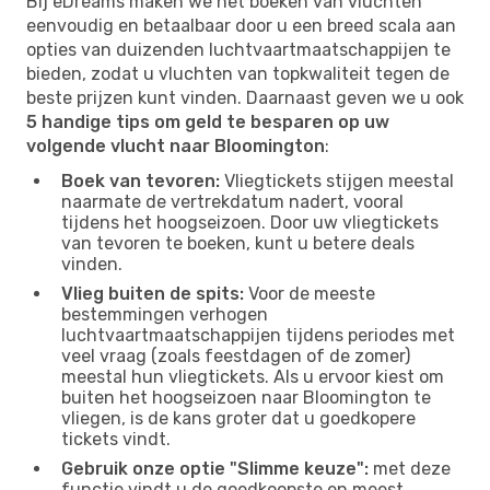
Bij eDreams maken we het boeken van vluchten
eenvoudig en betaalbaar door u een breed scala aan
opties van duizenden luchtvaartmaatschappijen te
bieden, zodat u vluchten van topkwaliteit tegen de
beste prijzen kunt vinden. Daarnaast geven we u ook
5 handige tips om geld te besparen op uw
volgende vlucht naar Bloomington
:
Boek van tevoren:
Vliegtickets stijgen meestal
naarmate de vertrekdatum nadert, vooral
tijdens het hoogseizoen. Door uw vliegtickets
van tevoren te boeken, kunt u betere deals
vinden.
Vlieg buiten de spits:
Voor de meeste
bestemmingen verhogen
luchtvaartmaatschappijen tijdens periodes met
veel vraag (zoals feestdagen of de zomer)
meestal hun vliegtickets. Als u ervoor kiest om
buiten het hoogseizoen naar Bloomington te
vliegen, is de kans groter dat u goedkopere
tickets vindt.
Gebruik onze optie "Slimme keuze":
met deze
functie vindt u de goedkoopste en meest