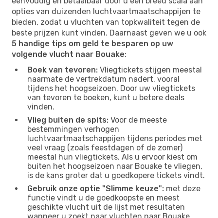
eenvoudig en betaalbaar door u een breed scala aan
opties van duizenden luchtvaartmaatschappijen te
bieden, zodat u vluchten van topkwaliteit tegen de
beste prijzen kunt vinden. Daarnaast geven we u ook
5 handige tips om geld te besparen op uw
volgende vlucht naar Bouake
:
Boek van tevoren:
Vliegtickets stijgen meestal
naarmate de vertrekdatum nadert, vooral
tijdens het hoogseizoen. Door uw vliegtickets
van tevoren te boeken, kunt u betere deals
vinden.
Vlieg buiten de spits:
Voor de meeste
bestemmingen verhogen
luchtvaartmaatschappijen tijdens periodes met
veel vraag (zoals feestdagen of de zomer)
meestal hun vliegtickets. Als u ervoor kiest om
buiten het hoogseizoen naar Bouake te vliegen,
is de kans groter dat u goedkopere tickets vindt.
Gebruik onze optie "Slimme keuze":
met deze
functie vindt u de goedkoopste en meest
geschikte vlucht uit de lijst met resultaten
wanneer u zoekt naar vluchten naar Bouake