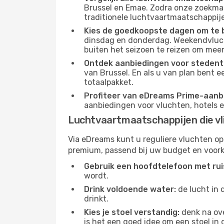
Brussel en Emae. Zodra onze zoekmac
traditionele luchtvaartmaatschappijen
Kies de goedkoopste dagen om te 
dinsdag en donderdag. Weekendvluch
buiten het seizoen te reizen om meer
Ontdek aanbiedingen voor stedentr
van Brussel. En als u van plan bent e
totaalpakket.
Profiteer van eDreams Prime-aanb
aanbiedingen voor vluchten, hotels e
Luchtvaartmaatschappijen die vl
Via eDreams kunt u reguliere vluchten op
premium, passend bij uw budget en voork
Gebruik een hoofdtelefoon met rui
wordt.
Drink voldoende water:
de lucht in 
drinkt.
Kies je stoel verstandig:
denk na ove
is het een goed idee om een ​​stoel in