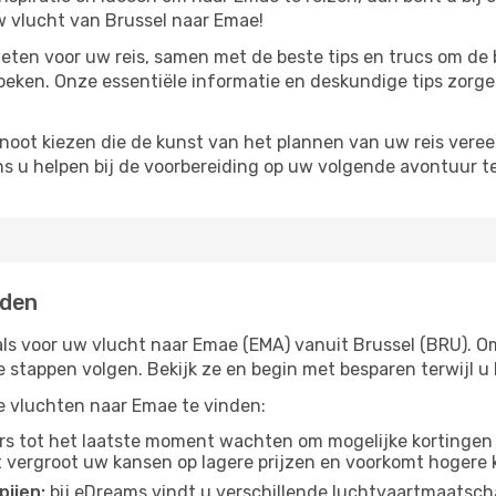
 vlucht van Brussel naar Emae!
eten voor uw reis, samen met de beste tips en trucs om de 
oeken. Onze essentiële informatie en deskundige tips zorge
noot kiezen die de kunst van het plannen van uw reis vere
ns u helpen bij de voorbereiding op uw volgende avontuur te
nden
als voor uw vlucht naar Emae (EMA) vanuit Brussel (BRU). Om
ge stappen volgen. Bekijk ze en begin met besparen terwijl
pe vluchten naar Emae te vinden:
s tot het laatste moment wachten om mogelijke kortingen 
t vergroot uw kansen op lagere prijzen en voorkomt hogere k
pijen:
bij eDreams vindt u verschillende luchtvaartmaatsch