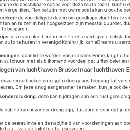
hine de beschikbare opties voor deze route toont, kunt u d
 vergelijken. Flexibel zijn met uw reisdata kan u ook helpe
boeken:
de voordeligste dagen om goedkope vluchten te vi
ten en reizen in het hoogseizoen zijn meestal duurder, d
 te besparen.
ips:
als u van plan bent in een hotel te verblijven, bekijk 
en auto te huren in Verenigd Koninkrijk, kan eDreams u aant
iedingen:
door lid te worden van eDreams Prime, krijgt u he
n autohuur, met als bijkomend voordeel dat u flexibeler en 
iegen van luchthaven Brussel naar luchthaven 
 deze route boeken en krijgt u doorgaans toegang tot vers
euren. Om je reis nog aangenamer te maken, kun je ook de 
sonderdrukking:
deze kan bijdragen aan een rustigere omg
de cabine kan bijzonder droog zijn, dus zorg ervoor dat je 
r de beenruimte en de nabijheid van voorzieningen aan boord
 de buurt van de toiletten te reserveren.