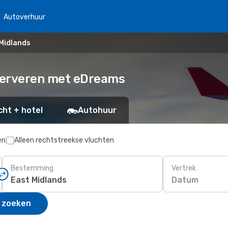
Autoverhuur
 Midlands
serveren met eDreams
cht + hotel
Autohuur
en
Alleen rechtstreekse vluchten
Bestemming
Vertrek
Datum
 zoeken