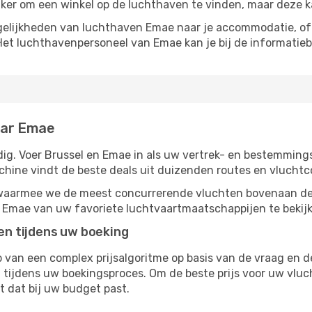
ijker om een ​​winkel op de luchthaven te vinden, maar deze 
elijkheden van luchthaven Emae naar je accommodatie, of h
Het luchthavenpersoneel van Emae kan je bij de informatieb
aar Emae
g. Voer Brussel en Emae in als uw vertrek- en bestemmings
chine vindt de beste deals uit duizenden routes en vluchtc
, waarmee we de meest concurrerende vluchten bovenaan de
r Emae van uw favoriete luchtvaartmaatschappijen te bekij
ten tijdens uw boeking
van een complex prijsalgoritme op basis van de vraag en d
 tijdens uw boekingsproces. Om de beste prijs voor uw vluc
dt dat bij uw budget past.