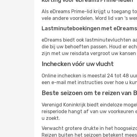
Korting voor eDreams Prime-leden
Als eDreams Prime-lid krijgt u toegang t
vele andere voordelen. Word lid van 's w
Lastminuteboekingen met eDream
eDreams biedt ook lastminutevluchten aa
die bij uw behoeften passen. Houd er ech
zijn met uw reisdata vergroot uw kansen 
Inchecken vóór uw vlucht
Online inchecken is meestal 24 tot 48 uur
een e-mail met instructies over hoe u ku
Beste seizoen om te reizen van 
Verenigd Koninkrijk biedt eindeloze mogel
reisperiode hangt af van uw voorkeuren e
u zoekt.
Verwacht grotere drukte in het hoogseizo
Reizen buiten het seizoen betekent meest