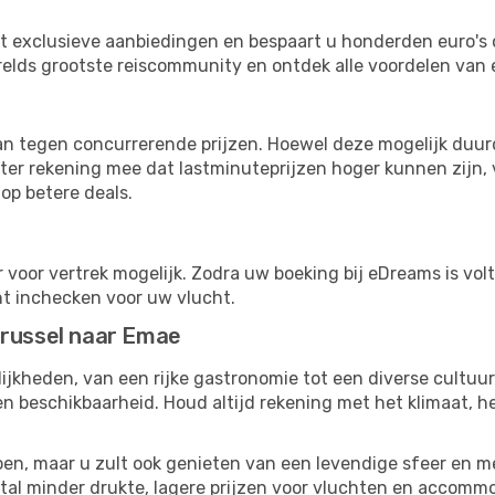
ot exclusieve aanbiedingen en bespaart u honderden euro's 
erelds grootste reiscommunity en ontdek alle voordelen van
s
n tegen concurrerende prijzen. Hoewel deze mogelijk duurde
ter rekening mee dat lastminuteprijzen hoger kunnen zijn, v
op betere deals.
 voor vertrek mogelijk. Zodra uw boeking bij eDreams is vol
nt inchecken voor uw vlucht.
Brussel naar Emae
ijkheden, van een rijke gastronomie tot een diverse cultuu
n beschikbaarheid. Houd altijd rekening met het klimaat, h
en, maar u zult ook genieten van een levendige sfeer en me
al minder drukte, lagere prijzen voor vluchten en accommod