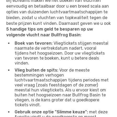
Bij eDreams maken we het boeken van vluchten
eenvoudig en betaalbaar door u een breed scala aan
opties van duizenden luchtvaartmaatschappijen te
bieden, zodat u vluchten van topkwaliteit tegen de
beste prijzen kunt vinden. Daarnaast geven we u ook
5 handige tips om geld te besparen op uw
volgende vlucht naar Bullfrog Basin
:
Boek van tevoren:
Vliegtickets stijgen meestal
naarmate de vertrekdatum nadert, vooral
tijdens het hoogseizoen. Door uw vliegtickets
van tevoren te boeken, kunt u betere deals
vinden.
Vlieg buiten de spits:
Voor de meeste
bestemmingen verhogen
luchtvaartmaatschappijen tijdens periodes met
veel vraag (zoals feestdagen of de zomer)
meestal hun vliegtickets. Als u ervoor kiest om
buiten het hoogseizoen naar Bullfrog Basin te
vliegen, is de kans groter dat u goedkopere
tickets vindt.
Gebruik onze optie "Slimme keuze":
met deze
functie vindt u de goedkoopste en meest