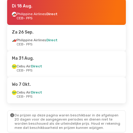
Di 18 Aug.
Di 18 Aug.
- Vr 21 Aug.
Cebu Air
Philippine Airlines
Direct
Direct
CEB
CEB
- PPS
- PPS
Philippine Airlines
Direct
PPS
- CEB
Za 26 Sep.
Do 10 Sep.
Philippine Airlines
- Do 17 Sep.
Direct
CEB
- PPS
Cebu Air
Direct
CEB
- PPS
Cebu Air
Direct
Ma 31 Aug.
PPS
- CEB
Cebu Air
Direct
CEB
- PPS
Do 8 Okt.
- Zo 11 Okt.
Philippine Airlines
1 Stop
Wo 7 Okt.
CEB
- PPS
Cebu Air
Direct
Cebu Air
Direct
PPS
- CEB
CEB
- PPS
De prijzen op deze pagina waren beschikbaar in de afgelopen
20 dagen voor de aangegeven periodes en dienen niet te
worden beschouwd als de uiteindelijke prijs. Houd er rekening
mee dat beschikbaarheid en prijzen kunnen wijzigen.