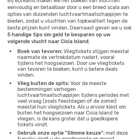
Bij eDreams maken we het boeken van vluchten
eenvoudig en betaalbaar door u een breed scala aan
opties van duizenden luchtvaartmaatschappijen te
bieden, zodat u vluchten van topkwaliteit tegen de
beste prijzen kunt vinden. Daarnaast geven we u ook
5 handige tips om geld te besparen op uw
volgende vlucht naar Cicia Island
:
Boek van tevoren:
Vliegtickets stijgen meestal
naarmate de vertrekdatum nadert, vooral
tijdens het hoogseizoen. Door uw vliegtickets
van tevoren te boeken, kunt u betere deals
vinden.
Vlieg buiten de spits:
Voor de meeste
bestemmingen verhogen
luchtvaartmaatschappijen tijdens periodes met
veel vraag (zoals feestdagen of de zomer)
meestal hun vliegtickets. Als u ervoor kiest om
buiten het hoogseizoen naar Cicia Island te
vliegen, is de kans groter dat u goedkopere
tickets vindt.
Gebruik onze optie "Slimme keuze":
met deze
functie vindt u de goedkoopste en meest