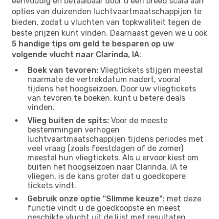
eenvoudig en betaalbaar door u een breed scala aan
opties van duizenden luchtvaartmaatschappijen te
bieden, zodat u vluchten van topkwaliteit tegen de
beste prijzen kunt vinden. Daarnaast geven we u ook
5 handige tips om geld te besparen op uw
volgende vlucht naar Clarinda, IA
:
Boek van tevoren:
Vliegtickets stijgen meestal
naarmate de vertrekdatum nadert, vooral
tijdens het hoogseizoen. Door uw vliegtickets
van tevoren te boeken, kunt u betere deals
vinden.
Vlieg buiten de spits:
Voor de meeste
bestemmingen verhogen
luchtvaartmaatschappijen tijdens periodes met
veel vraag (zoals feestdagen of de zomer)
meestal hun vliegtickets. Als u ervoor kiest om
buiten het hoogseizoen naar Clarinda, IA te
vliegen, is de kans groter dat u goedkopere
tickets vindt.
Gebruik onze optie "Slimme keuze":
met deze
functie vindt u de goedkoopste en meest
geschikte vlucht uit de lijst met resultaten