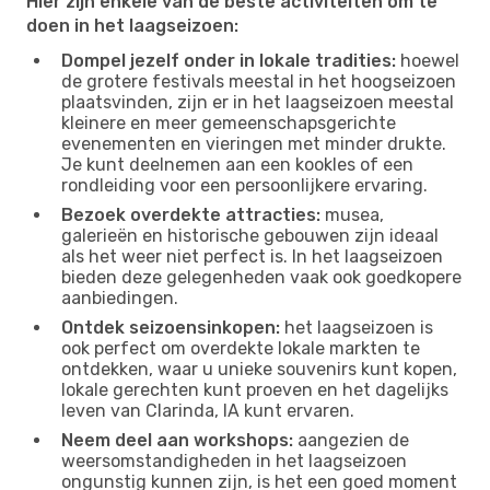
Hier zijn enkele van de beste activiteiten om te
doen in het laagseizoen:
Dompel jezelf onder in lokale tradities:
hoewel
de grotere festivals meestal in het hoogseizoen
plaatsvinden, zijn er in het laagseizoen meestal
kleinere en meer gemeenschapsgerichte
evenementen en vieringen met minder drukte.
Je kunt deelnemen aan een kookles of een
rondleiding voor een persoonlijkere ervaring.
Bezoek overdekte attracties:
musea,
galerieën en historische gebouwen zijn ideaal
als het weer niet perfect is. In het laagseizoen
bieden deze gelegenheden vaak ook goedkopere
aanbiedingen.
Ontdek seizoensinkopen:
het laagseizoen is
ook perfect om overdekte lokale markten te
ontdekken, waar u unieke souvenirs kunt kopen,
lokale gerechten kunt proeven en het dagelijks
leven van Clarinda, IA kunt ervaren.
Neem deel aan workshops:
aangezien de
weersomstandigheden in het laagseizoen
ongunstig kunnen zijn, is het een goed moment