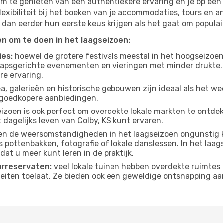
om te genieten van een authentiekere ervaring en je op een 
lexibiliteit bij het boeken van je accommodaties, tours en a
 dan eerder hun eerste keus krijgen als het gaat om populair
ten om te doen in het laagseizoen:
ies:
hoewel de grotere festivals meestal in het hoogseizoen 
apsgerichte evenementen en vieringen met minder drukte.
re ervaring.
, galerieën en historische gebouwen zijn ideaal als het weer
goedkopere aanbiedingen.
izoen is ook perfect om overdekte lokale markten te ontdek
 dagelijks leven van Colby, KS kunt ervaren.
n de weersomstandigheden in het laagseizoen ongunstig k
s pottenbakken, fotografie of lokale danslessen. In het laag
dat u meer kunt leren in de praktijk.
urreservaten:
veel lokale tuinen hebben overdekte ruimtes 
eiten toelaat. Ze bieden ook een geweldige ontsnapping aa