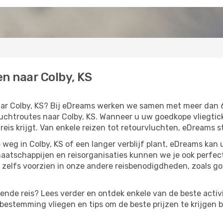
n naar Colby, KS
naar Colby, KS? Bij eDreams werken we samen met meer dan
htroutes naar Colby, KS. Wanneer u uw goedkope vliegticke
eis krijgt. Van enkele reizen tot retourvluchten, eDreams st
weg in Colby, KS of een langer verblijf plant, eDreams kan
aatschappijen en reisorganisaties kunnen we je ook perfe
zelfs voorzien in onze andere reisbenodigdheden, zoals g
gende reis? Lees verder en ontdek enkele van de beste activi
estemming vliegen en tips om de beste prijzen te krijgen b