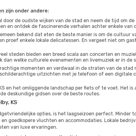
en zijn onder andere:
 door de oudste wijken van de stad en neem de tijd om de
jken en ontdek de fascinerende verhalen achter enkele van
gemeen bekend dat eten de beste manier is om de cultuur va
n proef enkele lokale delicatessen. En vergeet niet om ga
eel steden bieden een breed scala aan concerten en muziek
ijk dan welke culturele evenementen en livemuziek er in de 
achtige momenten en verdwaal in de straten van de stad 
n schilderachtige uitzichten met je telefoon of een digital
KS en het omliggende landschap per fiets of te voet. Het is
 de deskundige gidsen over de beste routes.
lby, KS
budgetvriendelijke opties, is het laagseizoen perfect. Minder
ies en goedkopere vluchten en accommodaties. Lokale bedrijv
eten van luxe ervaringen.