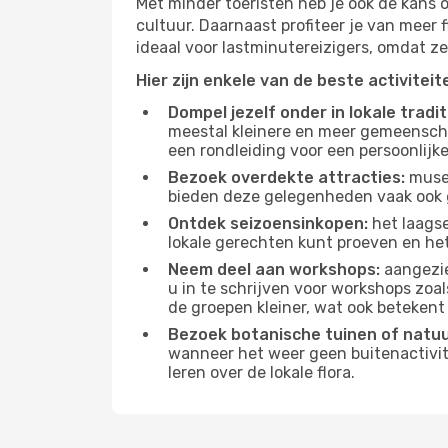
Met minder toeristen heb je ook de kans 
cultuur. Daarnaast profiteer je van meer f
ideaal voor lastminutereizigers, omdat ze
Hier zijn enkele van de beste activitei
Dompel jezelf onder in lokale tradit
meestal kleinere en meer gemeensch
een rondleiding voor een persoonlijke
Bezoek overdekte attracties:
musea
bieden deze gelegenheden vaak ook 
Ontdek seizoensinkopen:
het laagse
lokale gerechten kunt proeven en het
Neem deel aan workshops:
aangezie
u in te schrijven voor workshops zoal
de groepen kleiner, wat ook betekent 
Bezoek botanische tuinen of natu
wanneer het weer geen buitenactivit
leren over de lokale flora.