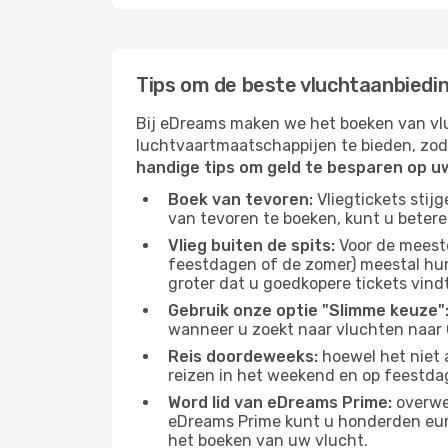
Tips om de beste vluchtaanbiedin
Bij eDreams maken we het boeken van vlu
luchtvaartmaatschappijen te bieden, zod
handige tips om geld te besparen op uw
Boek van tevoren:
Vliegtickets stij
van tevoren te boeken, kunt u betere
Vlieg buiten de spits:
Voor de meest
feestdagen of de zomer) meestal hun v
groter dat u goedkopere tickets vindt
Gebruik onze optie "Slimme keuze"
wanneer u zoekt naar vluchten naar C
Reis doordeweeks:
hoewel het niet a
reizen in het weekend en op feestda
Word lid van eDreams Prime:
overwee
eDreams Prime kunt u honderden euro'
het boeken van uw vlucht.