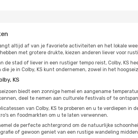
ken
angt altijd af van je favoriete activiteiten en het lokale 
bben met grotere drukte, kiezen anderen liever voor rusti
 de stad of liever in een rustiger tempo reist, Colby, KS hee
en die je in Colby, KS kunt ondernemen, zowel in het hoogseiz
olby, KS
gseizoen biedt een zonnige hemel en aangename temperaturen
nnen, deel te nemen aan culturele festivals of te ontspan
licatessen van Colby, KS te proberen en u te verdiepen in 
tro's en foodmarkten om u te laten verwennen.
hemel de perfecte achtergrond om de natuurlijke schoonhei
tografie of gewoon geniet van een rustige wandeling midde