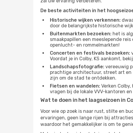
zal uw ervaring verbeteren.
De beste activiteiten in het hoogseizo
Historische wijken verkennen:
dwaal
door de belangrijkste historische wi
Buitenmarkten bezoeken:
het is al
smaakpapillen een meeslepende reis e
openlucht- en rommelmarkten!
Concerten en festivals bezoeken:
v
Voordat je in Colby, KS aankomt, bek
Landschapsfotografie:
vereeuwig pr
prachtige architectuur, street art e
zijn om de stad te ontdekken.
Fietsen en wandelen:
Verken Colby, 
vragen bij de lokale VVV-kantoren en
Wat te doen in het laagseizoen in Co
Voor wie op zoek is naar rust, stilte en 
ervaringen, geen lange rijen bij attract
waardoor het gemakkelijker is om te geni