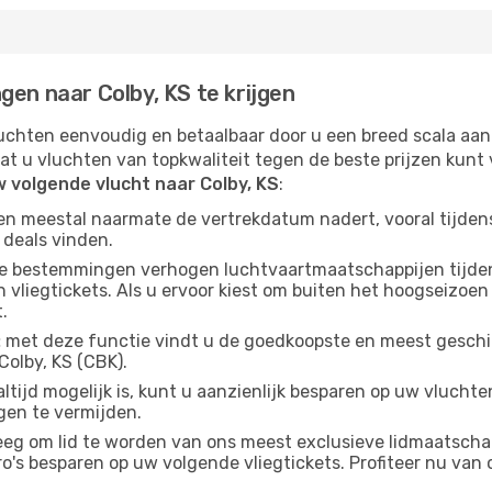
gen naar Colby, KS te krijgen
chten eenvoudig en betaalbaar door u een breed scala aan
at u vluchten van topkwaliteit tegen de beste prijzen kun
 volgende vlucht naar Colby, KS
:
gen meestal naarmate de vertrekdatum nadert, vooral tijden
 deals vinden.
e bestemmingen verhogen luchtvaartmaatschappijen tijdens
liegtickets. Als u ervoor kiest om buiten het hoogseizoen n
.
:
met deze functie vindt u de goedkoopste en meest geschikt
olby, KS (CBK).
ltijd mogelijk is, kunt u aanzienlijk besparen op uw vlucht
gen te vermijden.
g om lid te worden van ons meest exclusieve lidmaatschap
s besparen op uw volgende vliegtickets. Profiteer nu van o