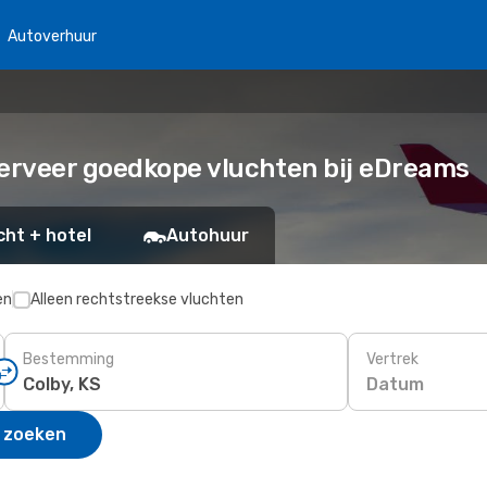
Autoverhuur
serveer goedkope vluchten bij eDreams
cht + hotel
Autohuur
en
Alleen rechtstreekse vluchten
Bestemming
Vertrek
Datum
 zoeken