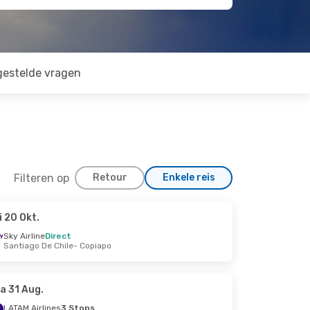
gestelde vragen
Filteren op
Retour
Enkele reis
i 20 Okt.
Sky Airline
Direct
Santiago De Chile
- Copiapo
a 31 Aug.
LATAM Airlines
3 Stops