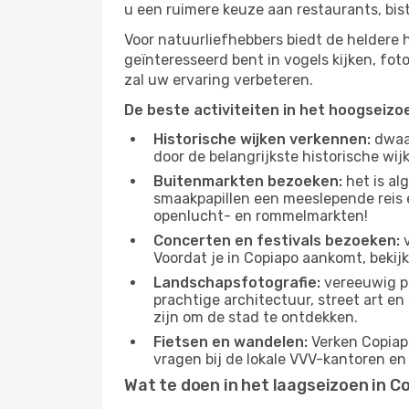
u een ruimere keuze aan restaurants, bis
Voor natuurliefhebbers biedt de heldere
geïnteresseerd bent in vogels kijken, fo
zal uw ervaring verbeteren.
De beste activiteiten in het hoogseizo
Historische wijken verkennen:
dwaal
door de belangrijkste historische wi
Buitenmarkten bezoeken:
het is al
smaakpapillen een meeslepende reis e
openlucht- en rommelmarkten!
Concerten en festivals bezoeken:
v
Voordat je in Copiapo aankomt, bekij
Landschapsfotografie:
vereeuwig pr
prachtige architectuur, street art e
zijn om de stad te ontdekken.
Fietsen en wandelen:
Verken Copiapo
vragen bij de lokale VVV-kantoren en
Wat te doen in het laagseizoen in C