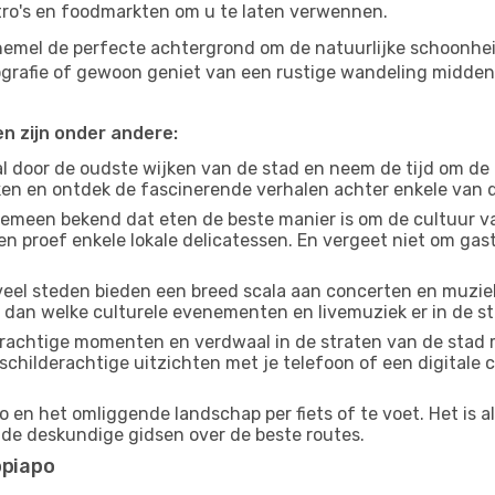
tro's en foodmarkten om u te laten verwennen.
 hemel de perfecte achtergrond om de natuurlijke schoonhe
tografie of gewoon geniet van een rustige wandeling midde
en zijn onder andere:
 door de oudste wijken van de stad en neem de tijd om de
jken en ontdek de fascinerende verhalen achter enkele van
gemeen bekend dat eten de beste manier is om de cultuur va
n proef enkele lokale delicatessen. En vergeet niet om ga
eel steden bieden een breed scala aan concerten en muziek
k dan welke culturele evenementen en livemuziek er in de s
achtige momenten en verdwaal in de straten van de stad 
n schilderachtige uitzichten met je telefoon of een digital
 en het omliggende landschap per fiets of te voet. Het is a
 de deskundige gidsen over de beste routes.
opiapo