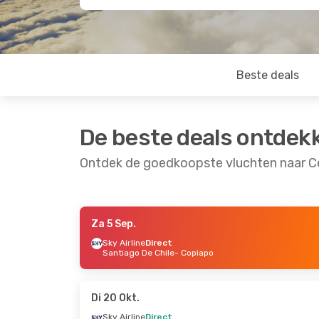
Beste deals
De beste deals ontdek
Ontdek de goedkoopste vluchten naar 
Za 5 Sep.
Do 15 Okt.
- Zo 18 Okt.
Sky Airline
Direct
Santiago De Chile
- Copiapo
Sky Airline
Direct
Santiago De Chile
- Copiapo
Sky Airline
Direct
Copiapo
- Santiago De Chile
Di 20 Okt.
Sky Airline
Direct