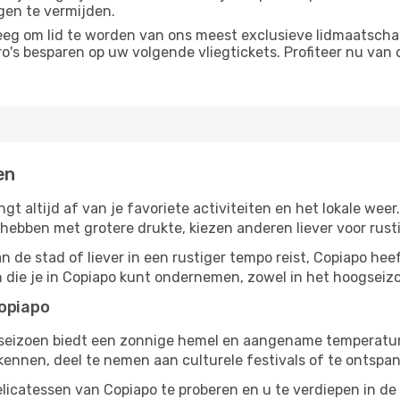
gen te vermijden.
g om lid te worden van ons meest exclusieve lidmaatschap
s besparen op uw volgende vliegtickets. Profiteer nu van o
en
ngt altijd af van je favoriete activiteiten en het lokale w
bben met grotere drukte, kiezen anderen liever voor rusti
 de stad of liever in een rustiger tempo reist, Copiapo heef
en die je in Copiapo kunt ondernemen, zowel in het hoogseizo
Copiapo
gseizoen biedt een zonnige hemel en aangename temperaturen
nnen, deel te nemen aan culturele festivals of te ontspan
licatessen van Copiapo te proberen en u te verdiepen in d