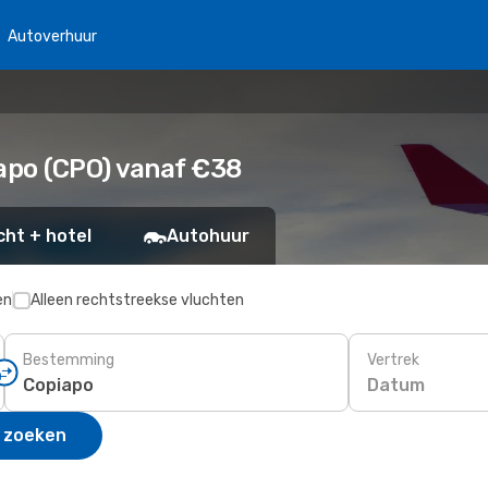
Autoverhuur
apo (CPO) vanaf €38
cht + hotel
Autohuur
en
Alleen rechtstreekse vluchten
Bestemming
Vertrek
Datum
 zoeken