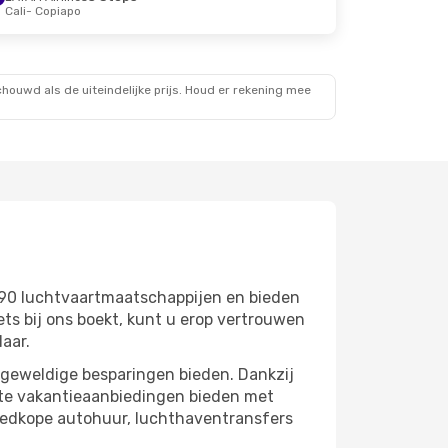
Cali
- Copiapo
ouwd als de uiteindelijke prijs. Houd er rekening mee
690 luchtvaartmaatschappijen en bieden
s bij ons boekt, kunt u erop vertrouwen
laar.
 geweldige besparingen bieden. Dankzij
cte vakantieaanbiedingen bieden met
oedkope autohuur, luchthaventransfers