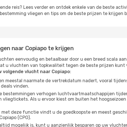
lgende reis? Lees verder en ontdek enkele van de beste activi
estemming vliegen en tips om de beste prijzen te krijgen b
gen naar Copiapo te krijgen
chten eenvoudig en betaalbaar door u een breed scala aan
at u vluchten van topkwaliteit tegen de beste prijzen kun
w volgende vlucht naar Copiapo
:
gen meestal naarmate de vertrekdatum nadert, vooral tijden
 deals vinden.
e bestemmingen verhogen luchtvaartmaatschappijen tijdens
vliegtickets. Als u ervoor kiest om buiten het hoogseizoen 
:
met deze functie vindt u de goedkoopste en meest geschikt
Copiapo (CPO).
ltijd mogelijk is, kunt u aanzienlijk besparen op uw vluch