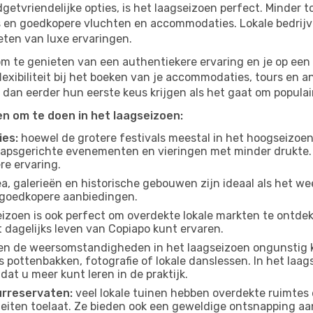
budgetvriendelijke opties, is het laagseizoen perfect. Minder
ies en goedkopere vluchten en accommodaties. Lokale bedrijv
eten van luxe ervaringen.
om te genieten van een authentiekere ervaring en je op een 
lexibiliteit bij het boeken van je accommodaties, tours en a
 dan eerder hun eerste keus krijgen als het gaat om populair
ten om te doen in het laagseizoen:
ies:
hoewel de grotere festivals meestal in het hoogseizoen 
apsgerichte evenementen en vieringen met minder drukte.
re ervaring.
, galerieën en historische gebouwen zijn ideaal als het weer
goedkopere aanbiedingen.
izoen is ook perfect om overdekte lokale markten te ontdek
 dagelijks leven van Copiapo kunt ervaren.
n de weersomstandigheden in het laagseizoen ongunstig k
s pottenbakken, fotografie of lokale danslessen. In het laag
dat u meer kunt leren in de praktijk.
urreservaten:
veel lokale tuinen hebben overdekte ruimtes 
eiten toelaat. Ze bieden ook een geweldige ontsnapping aa