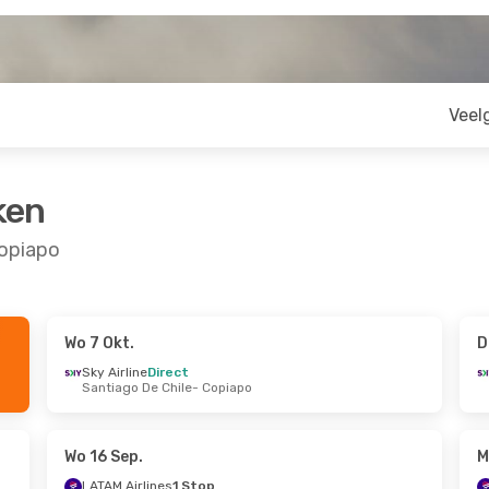
Veel
ken
Copiapo
Wo 7 Okt.
D
Sky Airline
Direct
Santiago De Chile
- Copiapo
Wo 16 Sep.
M
LATAM Airlines
1 Stop