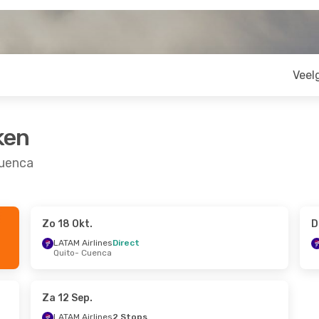
Veel
ken
Cuenca
Zo 18 Okt.
D
 Sep.
Ma 17 Aug.
- Di 25 Aug.
LATAM Airlines
Direct
Quito
- Cuenca
op
LATAM Airlines
1 Stop
New York
- Cuenca
op
Avianca
1 Stop
Cuenca
- New York
Za 12 Sep.
LATAM Airlines
2 Stops