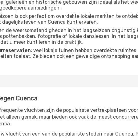
, galerieën en historische gebouwen zijn ideaal als het weer
goedkopere aanbiedingen.
izoen is ook perfect om overdekte lokale markten te ontdek
 dagelijks leven van Cuenca kunt ervaren.
n de weersomstandigheden in het laagseizoen ongunstig k
s pottenbakken, fotografie of lokale danslessen. In het laag
dat u meer kunt leren in de praktijk.
urreservaten:
veel lokale tuinen hebben overdekte ruimtes 
eiten toelaat. Ze bieden ook een geweldige ontsnapping aa
liegen Cuenca
frequente vluchten zijn de populairste vertrekplaatsen voo
iet alleen gemak, maar bieden ook vaak de meest concurrer
enca.
w vlucht van een van de populairste steden naar Cuenca. Pr