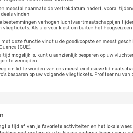
gen meestal naarmate de vertrekdatum nadert, vooral tijden
 deals vinden.
e bestemmingen verhogen luchtvaartmaatschappijen tijdens
vliegtickets. Als u ervoor kiest om buiten het hoogseizoen 
:
met deze functie vindt u de goedkoopste en meest geschikt
 Cuenca (CUE).
altijd mogelijk is, kunt u aanzienlijk besparen op uw vluch
gen te vermijden.
g om lid te worden van ons meest exclusieve lidmaatschap
s besparen op uw volgende vliegtickets. Profiteer nu van o
en
gt altijd af van je favoriete activiteiten en het lokale w
bben met grotere drukte, kiezen anderen liever voor rusti