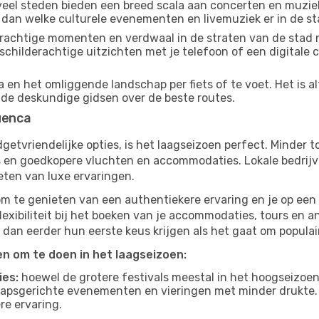
eel steden bieden een breed scala aan concerten en muziek
 dan welke culturele evenementen en livemuziek er in de st
achtige momenten en verdwaal in de straten van de stad 
n schilderachtige uitzichten met je telefoon of een digital
en het omliggende landschap per fiets of te voet. Het is a
 de deskundige gidsen over de beste routes.
uenca
budgetvriendelijke opties, is het laagseizoen perfect. Minder
ies en goedkopere vluchten en accommodaties. Lokale bedrijv
eten van luxe ervaringen.
om te genieten van een authentiekere ervaring en je op een 
lexibiliteit bij het boeken van je accommodaties, tours en a
 dan eerder hun eerste keus krijgen als het gaat om populair
ten om te doen in het laagseizoen:
ies:
hoewel de grotere festivals meestal in het hoogseizoen 
apsgerichte evenementen en vieringen met minder drukte.
re ervaring.