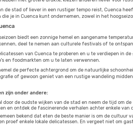
n de stad of liever in een rustiger tempo reist, Cuenca heeft
en die je in Cuenca kunt ondernemen, zowel in het hoogseizo
Cuenca
gseizoen biedt een zonnige hemel en aangename temperaturen
nnen, deel te nemen aan culturele festivals of te ontspan
elicatessen van Cuenca te proberen en u te verdiepen in de
ro's en foodmarkten om u te laten verwennen.
 hemel de perfecte achtergrond om de natuurlijke schoonhe
tografie of gewoon geniet van een rustige wandeling midde
en zijn onder andere:
 door de oudste wijken van de stad en neem de tijd om de
jken en ontdek de fascinerende verhalen achter enkele van
gemeen bekend dat eten de beste manier is om de cultuur va
n proef enkele lokale delicatessen. En vergeet niet om ga