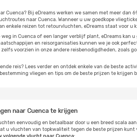
 naar Cuenca? Bij eDreams werken we samen met meer dan 6
chtroutes naar Cuenca. Wanneer u uw goedkope vliegticket
Van enkele reizen tot retourvluchten, eDreams staat voor u k
weg in Cuenca of een langer verblijf plant, eDreams kan u
aatschappijen en reisorganisaties kunnen we je ook perfe
zelfs voorzien in onze andere reisbenodigdheden, zoals g
lgende reis? Lees verder en ontdek enkele van de beste activ
estemming vliegen en tips om de beste prijzen te krijgen b
ngen naar Cuenca te krijgen
chten eenvoudig en betaalbaar door u een breed scala aan
at u vluchten van topkwaliteit tegen de beste prijzen kun
w volgende vlucht naar Cuenca
: