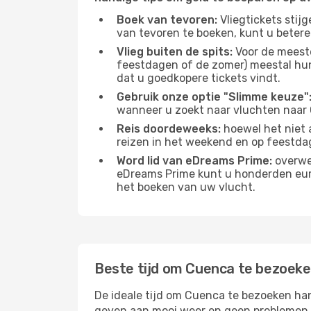
Boek van tevoren:
Vliegtickets stij
van tevoren te boeken, kunt u betere
Vlieg buiten de spits:
Voor de meest
feestdagen of de zomer) meestal hun 
dat u goedkopere tickets vindt.
Gebruik onze optie "Slimme keuze"
wanneer u zoekt naar vluchten naar
Reis doordeweeks:
hoewel het niet 
reizen in het weekend en op feestda
Word lid van eDreams Prime:
overwee
eDreams Prime kunt u honderden euro'
het boeken van uw vlucht.
Beste tijd om Cuenca te bezoek
De ideale tijd om Cuenca te bezoeken han
geven aan mooi weer en geen problemen he