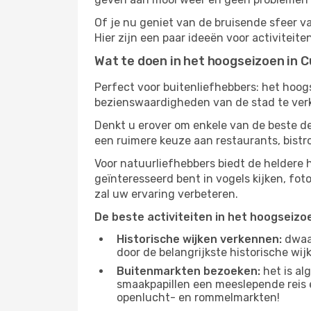
Of je nu geniet van de bruisende sfeer va
Hier zijn een paar ideeën voor activiteit
Wat te doen in het hoogseizoen in 
Perfect voor buitenliefhebbers: het hoo
bezienswaardigheden van de stad te verke
Denkt u erover om enkele van de beste d
een ruimere keuze aan restaurants, bist
Voor natuurliefhebbers biedt de heldere
geïnteresseerd bent in vogels kijken, fo
zal uw ervaring verbeteren.
De beste activiteiten in het hoogseizo
Historische wijken verkennen:
dwaal
door de belangrijkste historische wi
Buitenmarkten bezoeken:
het is al
smaakpapillen een meeslepende reis e
openlucht- en rommelmarkten!