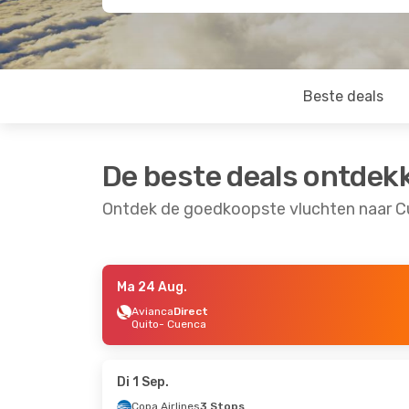
Beste deals
De beste deals ontdek
Ontdek de goedkoopste vluchten naar 
Ma 24 Aug.
Za 5 Sep.
- Ma 7 Sep.
Za 12 Sep.
- Do 17
Avianca
Direct
Quito
- Cuenca
LATAM Airlines
Direct
LATAM Airlines
1 St
Guayaquil
- Cuenca
Lima
- Cuenca
LATAM Airlines
Direct
LATAM Airlines
1 St
Cuenca
- Guayaquil
Cuenca
- Lima
Di 1 Sep.
Copa Airlines
3 Stops