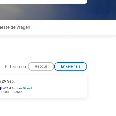
gestelde vragen
Filteren op
Retour
Enkele reis
i 29 Sep.
LATAM Airlines
Direct
Quito
- Cuenca