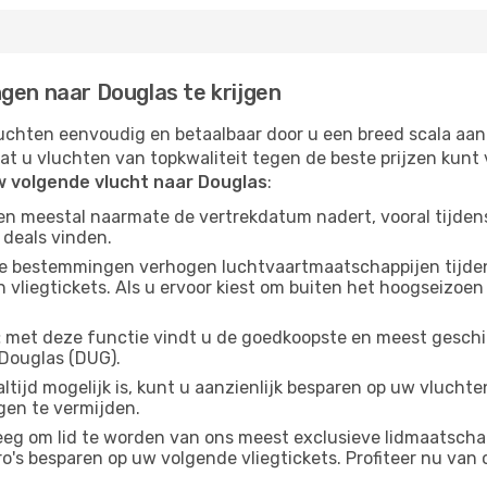
gen naar Douglas te krijgen
chten eenvoudig en betaalbaar door u een breed scala aan
at u vluchten van topkwaliteit tegen de beste prijzen kun
w volgende vlucht naar Douglas
:
gen meestal naarmate de vertrekdatum nadert, vooral tijden
 deals vinden.
e bestemmingen verhogen luchtvaartmaatschappijen tijdens
vliegtickets. Als u ervoor kiest om buiten het hoogseizoen 
:
met deze functie vindt u de goedkoopste en meest geschikt
Douglas (DUG).
ltijd mogelijk is, kunt u aanzienlijk besparen op uw vluch
gen te vermijden.
g om lid te worden van ons meest exclusieve lidmaatschap
s besparen op uw volgende vliegtickets. Profiteer nu van o