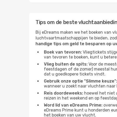
Tips om de beste vluchtaanbiedin
Bij eDreams maken we het boeken van vlu
luchtvaartmaatschappijen te bieden, zod
handige tips om geld te besparen op u
Boek van tevoren:
Vliegtickets stij
van tevoren te boeken, kunt u betere
Vlieg buiten de spits:
Voor de meest
feestdagen of de zomer) meestal hun 
dat u goedkopere tickets vindt.
Gebruik onze optie "Slimme keuze"
wanneer u zoekt naar vluchten naar 
Reis doordeweeks:
hoewel het niet a
reizen in het weekend en op feestda
Word lid van eDreams Prime:
overwee
eDreams Prime kunt u honderden euro'
het boeken van uw vlucht.