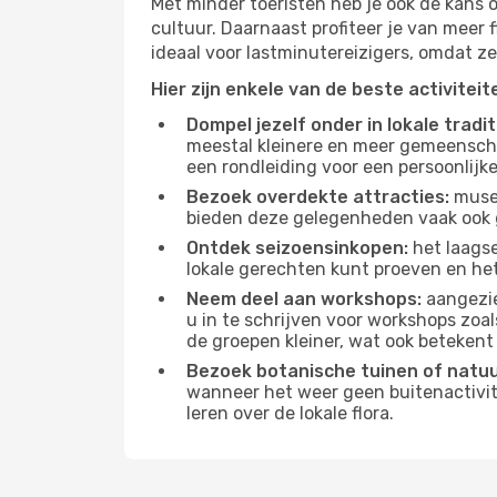
Met minder toeristen heb je ook de kans 
cultuur. Daarnaast profiteer je van meer f
ideaal voor lastminutereizigers, omdat ze
Hier zijn enkele van de beste activitei
Dompel jezelf onder in lokale tradit
meestal kleinere en meer gemeensch
een rondleiding voor een persoonlijke
Bezoek overdekte attracties:
musea
bieden deze gelegenheden vaak ook 
Ontdek seizoensinkopen:
het laagse
lokale gerechten kunt proeven en het
Neem deel aan workshops:
aangezie
u in te schrijven voor workshops zoal
de groepen kleiner, wat ook betekent 
Bezoek botanische tuinen of natu
wanneer het weer geen buitenactivit
leren over de lokale flora.