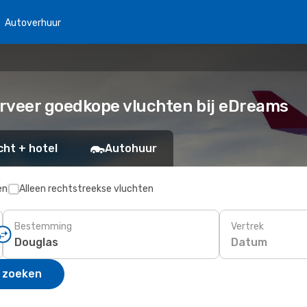
Autoverhuur
erveer goedkope vluchten bij eDreams
cht + hotel
Autohuur
en
Alleen rechtstreekse vluchten
Bestemming
Vertrek
Datum
 zoeken