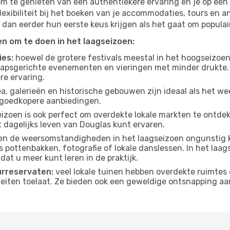
om te genieten van een authentiekere ervaring en je op een 
lexibiliteit bij het boeken van je accommodaties, tours en a
 dan eerder hun eerste keus krijgen als het gaat om populair
ten om te doen in het laagseizoen:
ies:
hoewel de grotere festivals meestal in het hoogseizoen 
apsgerichte evenementen en vieringen met minder drukte.
re ervaring.
, galerieën en historische gebouwen zijn ideaal als het weer
goedkopere aanbiedingen.
izoen is ook perfect om overdekte lokale markten te ontdek
 dagelijks leven van Douglas kunt ervaren.
n de weersomstandigheden in het laagseizoen ongunstig k
s pottenbakken, fotografie of lokale danslessen. In het laag
dat u meer kunt leren in de praktijk.
urreservaten:
veel lokale tuinen hebben overdekte ruimtes 
eiten toelaat. Ze bieden ook een geweldige ontsnapping aa