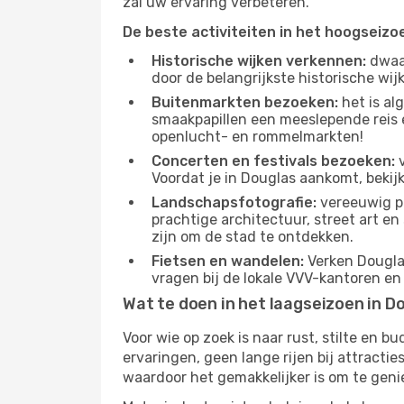
zal uw ervaring verbeteren.
De beste activiteiten in het hoogseizo
Historische wijken verkennen:
dwaal
door de belangrijkste historische wi
Buitenmarkten bezoeken:
het is al
smaakpapillen een meeslepende reis e
openlucht- en rommelmarkten!
Concerten en festivals bezoeken:
v
Voordat je in Douglas aankomt, bekij
Landschapsfotografie:
vereeuwig pr
prachtige architectuur, street art e
zijn om de stad te ontdekken.
Fietsen en wandelen:
Verken Douglas
vragen bij de lokale VVV-kantoren en
Wat te doen in het laagseizoen in D
Voor wie op zoek is naar rust, stilte en 
ervaringen, geen lange rijen bij attract
waardoor het gemakkelijker is om te geni