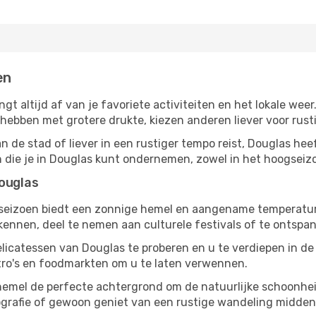
en
ngt altijd af van je favoriete activiteiten en het lokale w
bben met grotere drukte, kiezen anderen liever voor rusti
 de stad of liever in een rustiger tempo reist, Douglas heef
en die je in Douglas kunt ondernemen, zowel in het hoogseizo
Douglas
gseizoen biedt een zonnige hemel en aangename temperaturen
nnen, deel te nemen aan culturele festivals of te ontspan
licatessen van Douglas te proberen en u te verdiepen in d
tro's en foodmarkten om u te laten verwennen.
 hemel de perfecte achtergrond om de natuurlijke schoonhe
tografie of gewoon geniet van een rustige wandeling midde