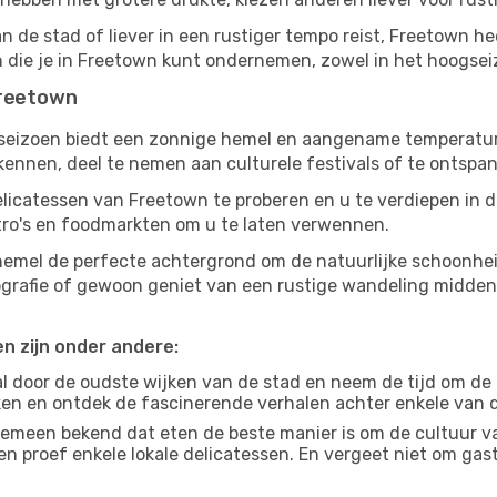
n de stad of liever in een rustiger tempo reist, Freetown hee
en die je in Freetown kunt ondernemen, zowel in het hoogsei
Freetown
gseizoen biedt een zonnige hemel en aangename temperaturen
nnen, deel te nemen aan culturele festivals of te ontspan
elicatessen van Freetown te proberen en u te verdiepen in 
tro's en foodmarkten om u te laten verwennen.
 hemel de perfecte achtergrond om de natuurlijke schoonhe
tografie of gewoon geniet van een rustige wandeling midde
en zijn onder andere:
 door de oudste wijken van de stad en neem de tijd om de
jken en ontdek de fascinerende verhalen achter enkele van
gemeen bekend dat eten de beste manier is om de cultuur va
n proef enkele lokale delicatessen. En vergeet niet om ga