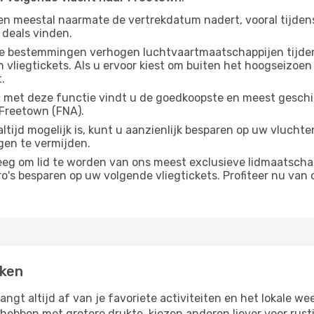
gen meestal naarmate de vertrekdatum nadert, vooral tijden
 deals vinden.
e bestemmingen verhogen luchtvaartmaatschappijen tijdens
vliegtickets. Als u ervoor kiest om buiten het hoogseizoen 
.
:
met deze functie vindt u de goedkoopste en meest geschikt
Freetown (FNA).
altijd mogelijk is, kunt u aanzienlijk besparen op uw vluch
gen te vermijden.
g om lid te worden van ons meest exclusieve lidmaatschap
s besparen op uw volgende vliegtickets. Profiteer nu van o
eken
angt altijd af van je favoriete activiteiten en het lokale
bben met grotere drukte, kiezen anderen liever voor rusti