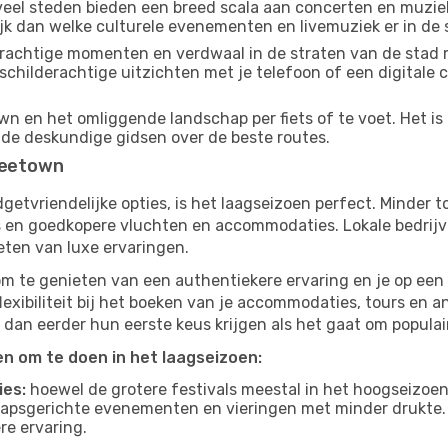
eel steden bieden een breed scala aan concerten en muziek
jk dan welke culturele evenementen en livemuziek er in de 
achtige momenten en verdwaal in de straten van de stad 
n schilderachtige uitzichten met je telefoon of een digital
n en het omliggende landschap per fiets of te voet. Het is
 de deskundige gidsen over de beste routes.
Freetown
budgetvriendelijke opties, is het laagseizoen perfect. Minder
ies en goedkopere vluchten en accommodaties. Lokale bedrijv
eten van luxe ervaringen.
om te genieten van een authentiekere ervaring en je op een 
lexibiliteit bij het boeken van je accommodaties, tours en a
 dan eerder hun eerste keus krijgen als het gaat om populair
ten om te doen in het laagseizoen:
ies:
hoewel de grotere festivals meestal in het hoogseizoen 
apsgerichte evenementen en vieringen met minder drukte.
re ervaring.