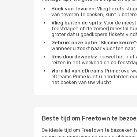
Boek van tevoren:
Vliegtickets stij
van tevoren te boeken, kunt u betere
Vlieg buiten de spits:
Voor de meest
feestdagen of de zomer) meestal hun 
groter dat u goedkopere tickets vindt
Gebruik onze optie "Slimme keuze"
wanneer u zoekt naar vluchten naar 
Reis doordeweeks:
hoewel het niet 
reizen in het weekend en op feestda
Word lid van eDreams Prime:
overwee
eDreams Prime kunt u honderden euro'
het boeken van uw vlucht.
Beste tijd om Freetown te bezo
De ideale tijd om Freetown te bezoeken h
geven aan mooi weer en geen problemen he