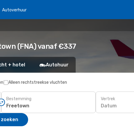
Autoverhuur
town (FNA) vanaf €337
cht + hotel
Autohuur
en
Alleen rechtstreekse vluchten
Bestemming
Vertrek
Datum
 zoeken