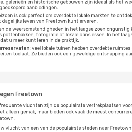
, galerieën en historische gebouwen zijn ideaal als het weer
goedkopere aanbiedingen.
izoen is ook perfect om overdekte lokale markten te ontdek
 dagelijks leven van Freetown kunt ervaren.
n de weersomstandigheden in het laagseizoen ongunstig k
s pottenbakken, fotografie of lokale danslessen. In het laag
dat u meer kunt leren in de praktijk.
urreservaten:
veel lokale tuinen hebben overdekte ruimtes 
eiten toelaat. Ze bieden ook een geweldige ontsnapping aa
liegen Freetown
frequente vluchten zijn de populairste vertrekplaatsen voo
iet alleen gemak, maar bieden ook vaak de meest concurrer
eetown.
w vlucht van een van de populairste steden naar Freetown. 