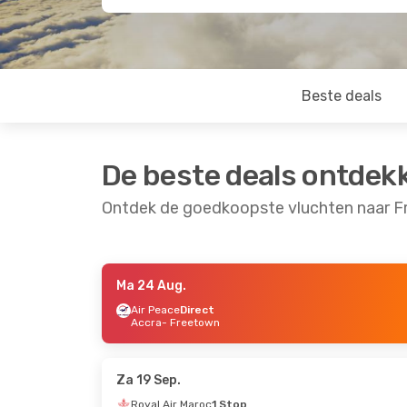
Beste deals
De beste deals ontdek
Ontdek de goedkoopste vluchten naar 
Ma 24 Aug.
Do 17 Sep.
- Vr 25 Sep.
Za 5 Sep.
- Zo 13 S
Air Peace
Direct
Accra
- Freetown
Royal Air Maroc
1 Stop
Royal Air Maroc
1 St
Brussel
- Freetown
Brussel
- Freetown
Royal Air Maroc
1 Stop
Royal Air Maroc
1 St
Freetown
- Brussel
Freetown
- Brussel
Za 19 Sep.
Royal Air Maroc
1 Stop