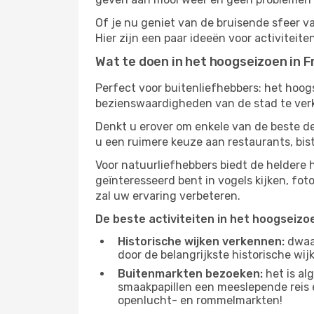
Of je nu geniet van de bruisende sfeer va
Hier zijn een paar ideeën voor activiteit
Wat te doen in het hoogseizoen in 
Perfect voor buitenliefhebbers: het hoo
bezienswaardigheden van de stad te verke
Denkt u erover om enkele van de beste d
u een ruimere keuze aan restaurants, bis
Voor natuurliefhebbers biedt de heldere
geïnteresseerd bent in vogels kijken, fo
zal uw ervaring verbeteren.
De beste activiteiten in het hoogseizo
Historische wijken verkennen:
dwaal
door de belangrijkste historische wi
Buitenmarkten bezoeken:
het is al
smaakpapillen een meeslepende reis e
openlucht- en rommelmarkten!