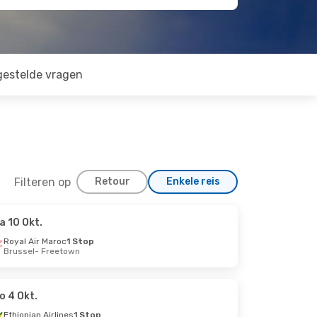
gestelde vragen
Filteren op
Retour
Enkele reis
a 10 Okt.
Royal Air Maroc
1 Stop
Brussel
- Freetown
o 4 Okt.
Ethiopian Airlines
1 Stop