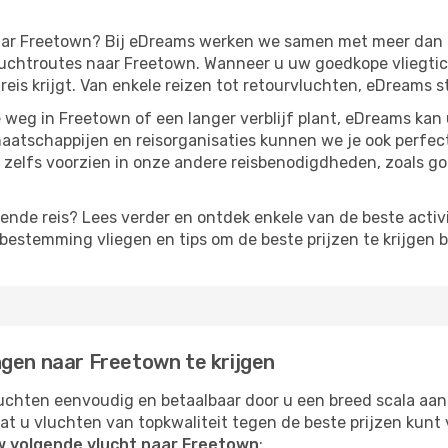
 naar Freetown? Bij eDreams werken we samen met meer dan
chtroutes naar Freetown. Wanneer u uw goedkope vliegticke
eis krijgt. Van enkele reizen tot retourvluchten, eDreams st
weg in Freetown of een langer verblijf plant, eDreams kan
aatschappijen en reisorganisaties kunnen we je ook perfe
zelfs voorzien in onze andere reisbenodigdheden, zoals g
lgende reis? Lees verder en ontdek enkele van de beste activ
estemming vliegen en tips om de beste prijzen te krijgen b
ngen naar Freetown te krijgen
chten eenvoudig en betaalbaar door u een breed scala aan
at u vluchten van topkwaliteit tegen de beste prijzen kun
w volgende vlucht naar Freetown
: