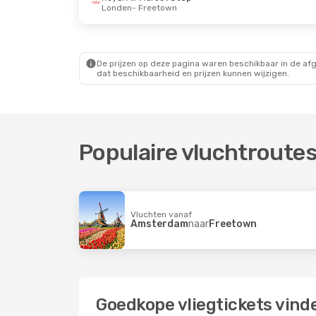
Londen
- Freetown
Do 27 Aug.
- Wo 2 Sep.
Royal Air Maroc
1 Stop
Amsterdam
- Freetown
Royal Air Maroc
1 Stop
Freetown
- Amsterdam
De prijzen op deze pagina waren beschikbaar in de af
dat beschikbaarheid en prijzen kunnen wijzigen.
Populaire vluchtroute
Vluchten vanaf
Amsterdam
naar
Freetown
Goedkope vliegtickets vind