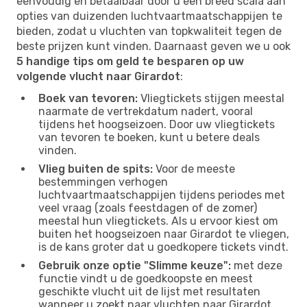
eenvoudig en betaalbaar door u een breed scala aan
opties van duizenden luchtvaartmaatschappijen te
bieden, zodat u vluchten van topkwaliteit tegen de
beste prijzen kunt vinden. Daarnaast geven we u ook
5 handige tips om geld te besparen op uw
volgende vlucht naar Girardot
:
Boek van tevoren:
Vliegtickets stijgen meestal
naarmate de vertrekdatum nadert, vooral
tijdens het hoogseizoen. Door uw vliegtickets
van tevoren te boeken, kunt u betere deals
vinden.
Vlieg buiten de spits:
Voor de meeste
bestemmingen verhogen
luchtvaartmaatschappijen tijdens periodes met
veel vraag (zoals feestdagen of de zomer)
meestal hun vliegtickets. Als u ervoor kiest om
buiten het hoogseizoen naar Girardot te vliegen,
is de kans groter dat u goedkopere tickets vindt.
Gebruik onze optie "Slimme keuze":
met deze
functie vindt u de goedkoopste en meest
geschikte vlucht uit de lijst met resultaten
wanneer u zoekt naar vluchten naar Girardot