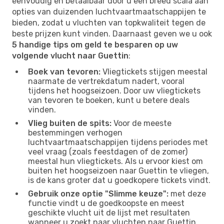
eenvoudig en betaalbaar door u een breed scala aan
opties van duizenden luchtvaartmaatschappijen te
bieden, zodat u vluchten van topkwaliteit tegen de
beste prijzen kunt vinden. Daarnaast geven we u ook
5 handige tips om geld te besparen op uw
volgende vlucht naar Guettin
:
Boek van tevoren:
Vliegtickets stijgen meestal
naarmate de vertrekdatum nadert, vooral
tijdens het hoogseizoen. Door uw vliegtickets
van tevoren te boeken, kunt u betere deals
vinden.
Vlieg buiten de spits:
Voor de meeste
bestemmingen verhogen
luchtvaartmaatschappijen tijdens periodes met
veel vraag (zoals feestdagen of de zomer)
meestal hun vliegtickets. Als u ervoor kiest om
buiten het hoogseizoen naar Guettin te vliegen,
is de kans groter dat u goedkopere tickets vindt.
Gebruik onze optie "Slimme keuze":
met deze
functie vindt u de goedkoopste en meest
geschikte vlucht uit de lijst met resultaten
wanneer u zoekt naar vluchten naar Guettin